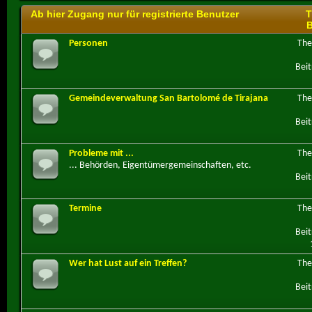
Ab hier Zugang nur für registrierte Benutzer
T
B
Personen
Th
Beit
Gemeindeverwaltung San Bartolomé de Tirajana
Th
Beit
Probleme mit ...
Th
... Behörden, Eigentümergemeinschaften, etc.
Beit
Termine
Th
Beit
Wer hat Lust auf ein Treffen?
Th
Beit