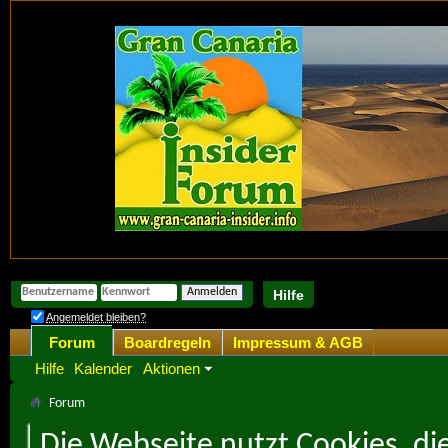
Hilfe
Angemeldet bleiben?
Forum
Boardregeln
Impressum & AGB
Hilfe
Kalender
Aktionen
Forum
Die Webseite nutzt Cookies, di