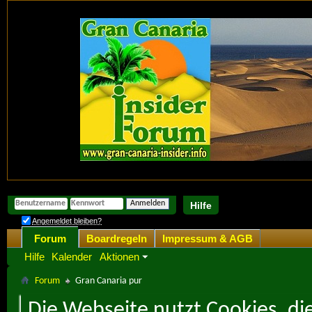
Hilfe
Angemeldet bleiben?
Forum
Boardregeln
Impressum & AGB
Hilfe
Kalender
Aktionen
Forum
Gran Canaria pur
Die Webseite nutzt Cookies, di