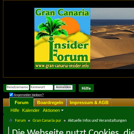
Hilfe
Angemeldet bleiben?
Forum
Boardregeln
Impressum & AGB
Hilfe
Kalender
Aktionen
Forum
Gran Canaria pur
Aktuelle Infos und Veranstaltungen
Die Webseite nutzt Cookies, di