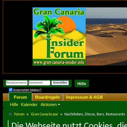
Hilfe
Angemeldet bleiben?
Forum
Boardregeln
Impressum & AGB
Hilfe
Kalender
Aktionen
Forum
Gran Canaria pur
Nachtleben, Discos, Bars, Restaurants
Die Webseite nutzt Cookies, di