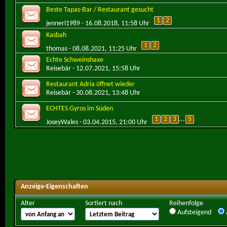
Beste Tapas-Bar / Restaurant gesucht
1
2
jennerl1989
- 16.08.2018, 11:58 Uhr
Kasbah
1
2
thomas
- 08.08.2021, 11:25 Uhr
Echte Schweinshaxe
Reisebär
- 12.07.2021, 15:58 Uhr
Restaurant Adria öffnet wieder
Reisebär
- 30.08.2021, 13:48 Uhr
ECHTES Gyros im Süden
1
2
3
...
5
JoseyWales
- 03.04.2015, 21:00 Uhr
Anzeige-Eigenschaften
Alter
Sortiert nach
Reihenfolge
Aufsteigend