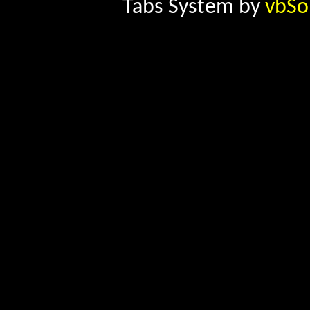
Tabs System by
vbSo