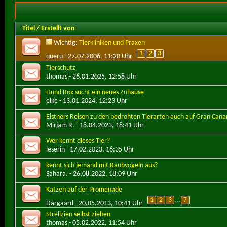
Titel
/
Erstellt von
Wichtig:
Tierkliniken und Praxen
1
2
3
queru
- 27.07.2006, 11:20 Uhr
Tierschutz
thomas
- 26.01.2025, 12:58 Uhr
Hund Rox sucht ein neues Zuhause
elke
- 13.01.2024, 12:23 Uhr
Elstners Reisen zu den bedrohten Tierarten auch auf Gran Cana
Mirjam R.
- 18.04.2023, 18:41 Uhr
Wer kennt dieses Tier?
leserin
- 17.02.2023, 16:35 Uhr
kennt sich jemand mit Raubvögeln aus?
Sahara.
- 26.08.2022, 18:09 Uhr
Katzen auf der Promenade
1
2
3
...
7
Dargaard
- 20.05.2013, 10:41 Uhr
Strelizien selbst ziehen
thomas
- 05.02.2022, 11:54 Uhr