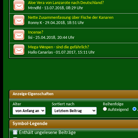
Aloe Vera von Lanzarote nach Deutschland?
Mrndfd
- 13.07.2018, 08:29 Uhr
Nette Zusammenfassung über Fische der Kanaren
Ronny K
- 29.04.2018, 18:51 Uhr
Incense?
lisi
- 25.04.2018, 20:44 Uhr
Mega-Wespen - sind die gefährlich?
Hallo Canarias
- 01.07.2017, 15:11 Uhr
Anzeige-Eigenschaften
Alter
Sortiert nach
Reihenfolge
Aufsteigend
Symbol-Legende
Enthält ungelesene Beiträge