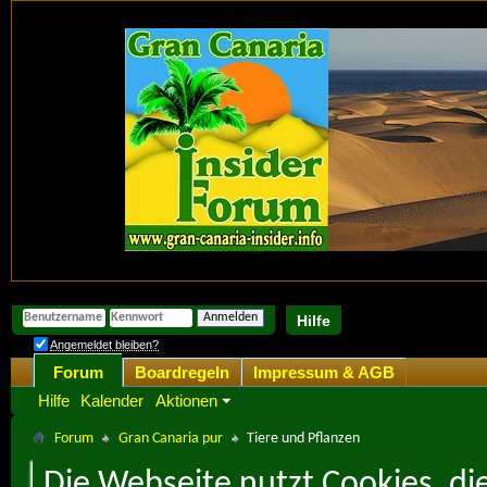
Hilfe
Angemeldet bleiben?
Forum
Boardregeln
Impressum & AGB
Hilfe
Kalender
Aktionen
Forum
Gran Canaria pur
Tiere und Pflanzen
Die Webseite nutzt Cookies, di