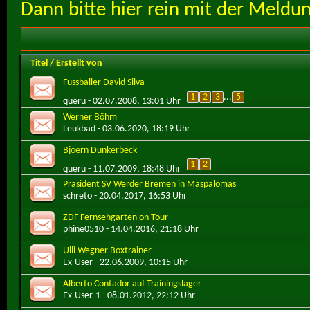
Dann bitte hier rein mit der Meldu
Titel
/
Erstellt von
Fussballer David Silva
1
2
3
...
5
queru
- 02.07.2008, 13:01 Uhr
Werner Böhm
Leukbad
- 03.06.2020, 18:19 Uhr
Bjoern Dunkerbeck
1
2
queru
- 11.07.2009, 18:48 Uhr
Präsident SV Werder Bremen in Maspalomas
schreto
- 20.04.2017, 16:53 Uhr
ZDF Fernsehgarten on Tour
phine0510
- 14.04.2016, 21:18 Uhr
Ulli Wegner Boxtrainer
Ex-User
- 22.06.2009, 10:15 Uhr
Alberto Contador auf Trainingslager
Ex-User-1
- 08.01.2012, 22:12 Uhr