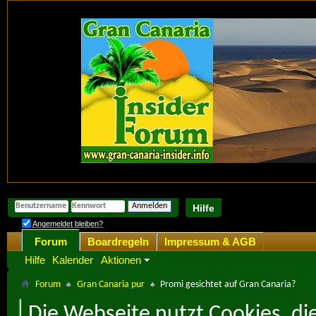
Hilfe
Angemeldet bleiben?
Forum
Boardregeln
Impressum & AGB
Hilfe
Kalender
Aktionen
Forum
Gran Canaria pur
Promi gesichtet auf Gran Canaria?
Die Webseite nutzt Cookies, di