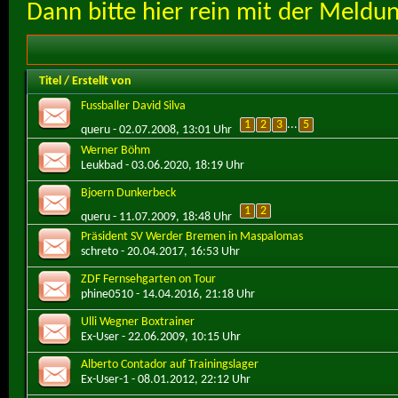
Dann bitte hier rein mit der Meldu
Titel
/
Erstellt von
Fussballer David Silva
1
2
3
...
5
queru
- 02.07.2008, 13:01 Uhr
Werner Böhm
Leukbad
- 03.06.2020, 18:19 Uhr
Bjoern Dunkerbeck
1
2
queru
- 11.07.2009, 18:48 Uhr
Präsident SV Werder Bremen in Maspalomas
schreto
- 20.04.2017, 16:53 Uhr
ZDF Fernsehgarten on Tour
phine0510
- 14.04.2016, 21:18 Uhr
Ulli Wegner Boxtrainer
Ex-User
- 22.06.2009, 10:15 Uhr
Alberto Contador auf Trainingslager
Ex-User-1
- 08.01.2012, 22:12 Uhr