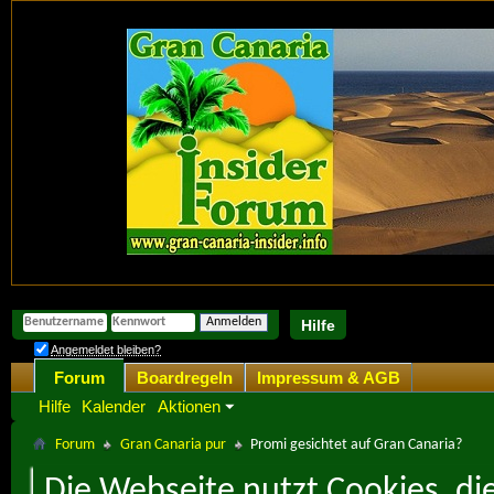
Hilfe
Angemeldet bleiben?
Forum
Boardregeln
Impressum & AGB
Hilfe
Kalender
Aktionen
Forum
Gran Canaria pur
Promi gesichtet auf Gran Canaria?
Die Webseite nutzt Cookies, di