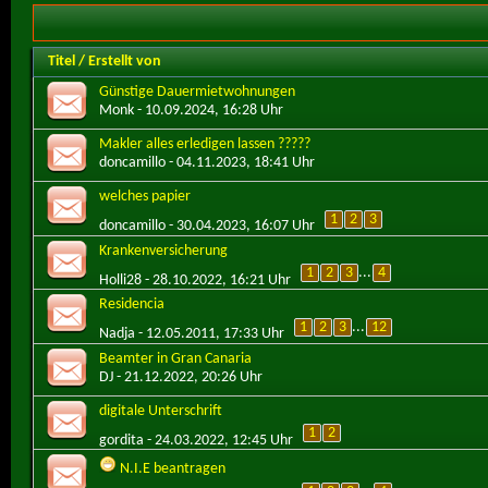
Titel
/
Erstellt von
Günstige Dauermietwohnungen
Monk
- 10.09.2024, 16:28 Uhr
Makler alles erledigen lassen ?????
doncamillo
- 04.11.2023, 18:41 Uhr
welches papier
1
2
3
doncamillo
- 30.04.2023, 16:07 Uhr
Krankenversicherung
1
2
3
...
4
Holli28
- 28.10.2022, 16:21 Uhr
Residencia
1
2
3
...
12
Nadja
- 12.05.2011, 17:33 Uhr
Beamter in Gran Canaria
DJ
- 21.12.2022, 20:26 Uhr
digitale Unterschrift
1
2
gordita
- 24.03.2022, 12:45 Uhr
N.I.E beantragen