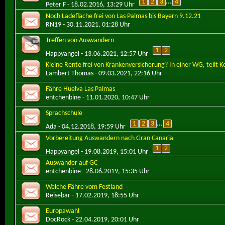
1
2
3
...
4
Peter F
- 18.02.2016, 13:29 Uhr
Noch Ladefläche frei von Las Palmas bis Bayern 9.12.21
RN19
- 30.11.2021, 01:28 Uhr
Treffen von Auswandern
1
2
Happyangel
- 13.06.2021, 12:57 Uhr
Kleine Rente frei von Krankenversicherung? In einer WG, teilt Ko
Lambert Thomas
- 09.03.2021, 22:16 Uhr
Fähre Huelva Las Palmas
entchenbine
- 11.01.2020, 10:47 Uhr
Sprachschule
1
2
3
...
4
Ada
- 04.12.2018, 19:59 Uhr
Vorbereitung Auswandern nach Gran Canaria
1
2
Happyangel
- 19.08.2019, 15:01 Uhr
Auswander auf GC
entchenbine
- 28.06.2019, 15:35 Uhr
Welche Fähre vom Festland
Reisebär
- 17.02.2019, 18:55 Uhr
Europawahl
DocRock
- 22.04.2019, 20:01 Uhr