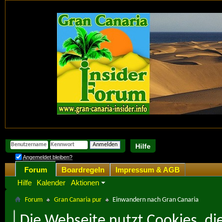
Hilfe
Angemeldet bleiben?
Forum
Boardregeln
Impressum & AGB
Hilfe
Kalender
Aktionen
Forum
Gran Canaria pur
Einwandern nach Gran Canaria
Die Webseite nutzt Cookies, di