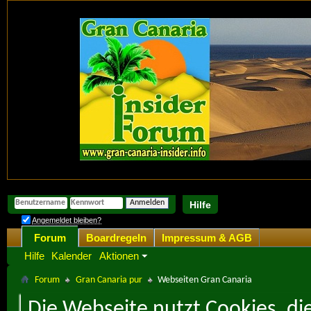
Hilfe
Angemeldet bleiben?
Forum
Boardregeln
Impressum & AGB
Hilfe
Kalender
Aktionen
Forum
Gran Canaria pur
Webseiten Gran Canaria
Die Webseite nutzt Cookies, di