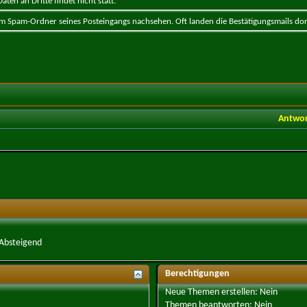
ten an Dritte findet nicht statt.
 im Spam-Ordner seines Posteingangs nachsehen. Oft landen die Bestätigungsmails dor
Antwo
Absteigend
Berechtigungen
Neue Themen erstellen:
Nein
Themen beantworten:
Nein