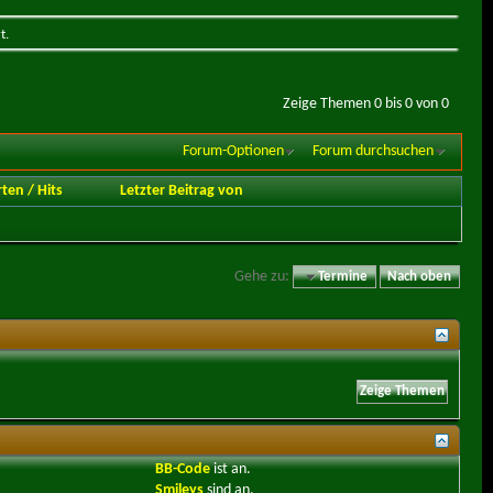
t.
Zeige Themen 0 bis 0 von 0
Forum-Optionen
Forum durchsuchen
rten
/
Hits
Letzter Beitrag von
Gehe zu:
Termine
Nach oben
BB-Code
ist
an
.
Smileys
sind
an
.