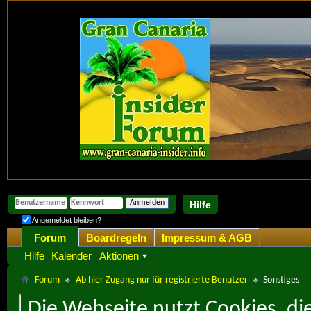
Hilfe
Angemeldet bleiben?
Forum
Boardregeln
Impressum & AGB
Hilfe
Kalender
Aktionen
Forum
Ab hier Zugang nur für registrierte Benutzer
Sonstiges
Die Webseite nutzt Cookies, di