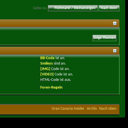
Gehe zu:
Flohmarkt / Kleinanzeigen
Nach oben
BB-Code
ist
an
.
Smileys
sind
an
.
[IMG]
Code ist
an
.
[VIDEO]
Code ist
an
.
HTML-Code ist
aus
.
Foren-Regeln
Gran Canaria Insider
Archiv
Nach oben