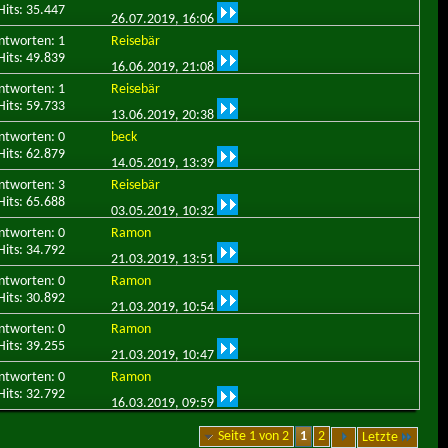
Hits: 35.447
26.07.2019,
16:06
ntworten: 1
Reisebär
Hits: 49.839
16.06.2019,
21:08
ntworten: 1
Reisebär
Hits: 59.733
13.06.2019,
20:38
ntworten: 0
beck
Hits: 62.879
14.05.2019,
13:39
ntworten: 3
Reisebär
Hits: 65.688
03.05.2019,
10:32
ntworten: 0
Ramon
Hits: 34.792
21.03.2019,
13:51
ntworten: 0
Ramon
Hits: 30.892
21.03.2019,
10:54
ntworten: 0
Ramon
Hits: 39.255
21.03.2019,
10:47
ntworten: 0
Ramon
Hits: 32.792
16.03.2019,
09:59
Seite 1 von 2
1
2
Letzte