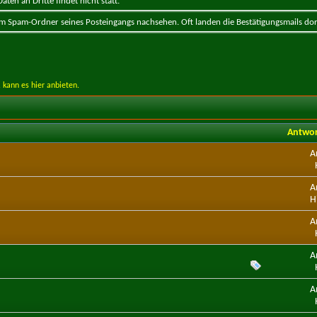
ten an Dritte findet nicht statt.
 im Spam-Ordner seines Posteingangs nachsehen. Oft landen die Bestätigungsmails dor
 kann es hier anbieten.
Antwo
A
A
H
A
A
A