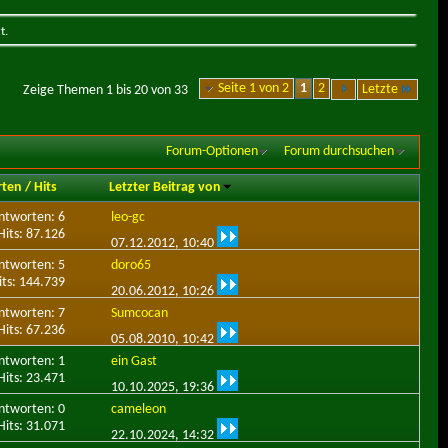
t.
Seite 1 von 2
1
2
Letzte
Zeige Themen 1 bis 20 von 33
Forum-Optionen
Forum durchsuchen
rten
/
Hits
Letzter Beitrag von
ntworten: 6
leo-gc
Hits: 87.126
07.12.2012,
10:40
ntworten: 5
doro65
its: 144.739
20.06.2012,
10:26
ntworten: 7
Sumcocan
Hits: 67.236
05.08.2010,
10:42
ntworten: 1
ein Gast
Hits: 23.471
10.10.2025,
19:36
ntworten: 0
cameleon
Hits: 31.071
22.10.2024,
14:32