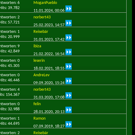
ntworten: 6
MoganPueblo
Hits: 39.782
11.01.2024,
00:06
ntworten: 2
norbert43
Hits: 57.721
25.02.2023,
14:57
ntworten: 1
Reisebär
Hits: 20.999
31.01.2023,
17:42
ntworten: 9
ibiza
Hits: 42.849
21.02.2022,
16:54
ntworten: 0
leserin
Hits: 45.305
18.02.2021,
18:55
ntworten: 0
AndreLev
Hits: 46.446
09.09.2020,
15:24
ntworten: 4
norbert43
its: 154.367
31.03.2020,
17:08
ntworten: 0
felin
Hits: 32.988
28.01.2020,
20:13
ntworten: 1
Ramon
Hits: 44.695
07.09.2019,
18:27
ntworten: 2
Reisebär