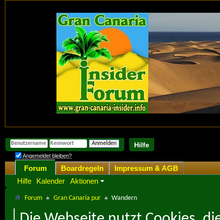
Hilfe
Angemeldet bleiben?
Forum
Boardregeln
Impressum & AGB
Hilfe
Kalender
Aktionen
Forum
Gran Canaria pur
Wandern
Die Webseite nutzt Cookies, di