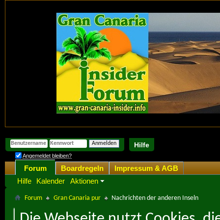
Hilfe
Angemeldet bleiben?
Forum
Boardregeln
Impressum & AGB
Hilfe
Kalender
Aktionen
Forum
Gran Canaria pur
Nachrichten der anderen Inseln
Die Webseite nutzt Cookies, di