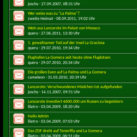
joschy
- 27.09.2007, 08:31 Uhr
Wer weiss was zu "La Palma"?
zweite Heimat
- 08.09.2011, 19:02 Uhr
Wein aus Lanzarote im Palast von Monaco
queru
- 27.06.2011, 13:30 Uhr
1. gewaltsamer Tod auf der Insel La Graciosa
queru
- 29.07.2010, 19:34 Uhr
Flughafen La Gomera seit heute ohne Fluglotsen
queru
- 29.07.2010, 20:34 Uhr
Die großen Exen auf La Palma und La Gomera
cameleon
- 31.03.2010, 20:39 Uhr
Lanzarote: Verschwundenes Mädchen tot aufgefunden
joschy
- 14.11.2007, 09:51 Uhr
Lanzarote investiert €600.000 um Russen zu begeistern
lilatro
- 03.04.2009, 18:20 Uhr
Hallo Admin
lilatro
- 03.04.2009, 07:03 Uhr
Das ZDF dreht auf Teneriffa und La Gomera
lilatro
- 03.04.2009, 06:51 Uhr