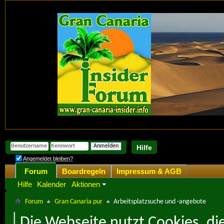
Hilfe
Angemeldet bleiben?
Forum
Boardregeln
Impressum & AGB
Hilfe
Kalender
Aktionen
Forum
Gran Canaria pur
Arbeitsplatzsuche und -angebote
Die Webseite nutzt Cookies, di