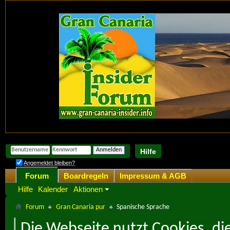
Hilfe
Angemeldet bleiben?
Forum
Boardregeln
Impressum & AGB
Hilfe
Kalender
Aktionen
Forum
Gran Canaria pur
Spanische Sprache
Die Webseite nutzt Cookies, di