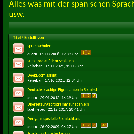
Alles was mit der spanischen Sprac
usw.
Titel
/
Erstellt von
Sprachschulen
1
2
queru
- 02.03.2008, 19:39 Uhr
Steh grad auf dem Schlauch
Reisebär
- 07.11.2021, 12:05 Uhr
Deepl.com spinnt
Reisebär
- 17.10.2021, 12:34 Uhr
Deutschsprachige Eigennamen in Spanisch
1
2
3
queru
- 29.01.2012, 18:39 Uhr
Übersetzungsprogramm für spanisch
kuehnetec
- 22.12.2017, 20:41 Uhr
Der ganz spezielle Spanischkurs
1
2
3
...
33
queru
- 26.09.2009, 08:37 Uhr
Spanische Sprache lernen