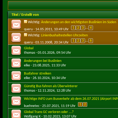
Titel
/
Erstellt von
Wichtig:
Änderungen an den wichtigsten Buslinien im Süden
1
2
3
...
4
queru
- 14.05.2011, 10:49 Uhr
Wichtig:
Linienbushaltestellen Uhrzeiten
1
2
3
...
6
queru
- 03.11.2008, 20:34 Uhr
Global
thomas
- 05.01.2026, 09:54 Uhr
Änderungen bei Buslinien
elke
- 23.08.2025, 11:33 Uhr
Busfahrer streiken
elke
- 26.10.2024, 10:34 Uhr
Günstig Bus fahren als Überwinterer
thomas
- 12.11.2024, 12:28 Uhr
Wichtige INFO zum Busverkehr ab dem 26.07.2021 (Airport INF
1
2
kuehnetec
- 25.07.2021, 11:19 Uhr
Global Trans GC verloren oder ...?
Wolfgang K
- 10.02.2023, 13:07 Uhr