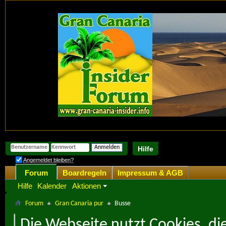
Hilfe
Angemeldet bleiben?
Forum
Boardregeln
Impressum & AGB
Hilfe
Kalender
Aktionen
Forum
Gran Canaria pur
Busse
Die Webseite nutzt Cookies, di