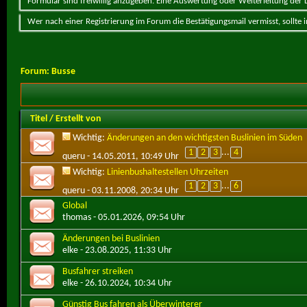
Formular sind freiwillig anzugeben. Eine Auswertung oder Weiterleitung der Da
Wer nach einer Registrierung im Forum die Bestätigungsmail vermisst, sollte
Forum:
Busse
Titel
/
Erstellt von
Wichtig:
Änderungen an den wichtigsten Buslinien im Süden
1
2
3
...
4
queru
- 14.05.2011, 10:49 Uhr
Wichtig:
Linienbushaltestellen Uhrzeiten
1
2
3
...
6
queru
- 03.11.2008, 20:34 Uhr
Global
thomas
- 05.01.2026, 09:54 Uhr
Änderungen bei Buslinien
elke
- 23.08.2025, 11:33 Uhr
Busfahrer streiken
elke
- 26.10.2024, 10:34 Uhr
Günstig Bus fahren als Überwinterer