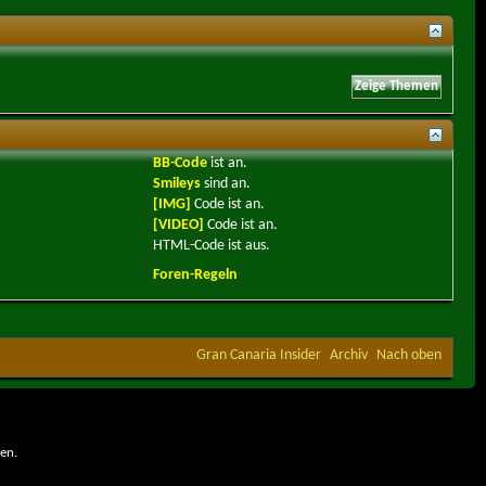
BB-Code
ist
an
.
Smileys
sind
an
.
[IMG]
Code ist
an
.
[VIDEO]
Code ist
an
.
HTML-Code ist
aus
.
Foren-Regeln
Gran Canaria Insider
Archiv
Nach oben
en.