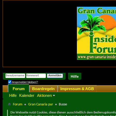
Hilfe
Angemeldet bleiben?
Forum
Boardregeln
Impressum & AGB
Hilfe
Kalender
Aktionen
Forum
Gran Canaria pur
Busse
Die Webseite nutzt Cookies, diese dienen ausschließlich dem Bedienugskomfor