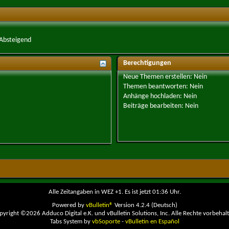
Absteigend
Berechtigungen
Neue Themen erstellen:
Nein
Themen beantworten:
Nein
Anhänge hochladen:
Nein
Beiträge bearbeiten:
Nein
Alle Zeitangaben in WEZ +1. Es ist jetzt
01:36
Uhr.
Powered by
vBulletin®
Version 4.2.4 (Deutsch)
pyright ©2026 Adduco Digital e.K. und vBulletin Solutions, Inc. Alle Rechte vorbehalt
Tabs System by
vbSoporte
-
vBulletin en Español