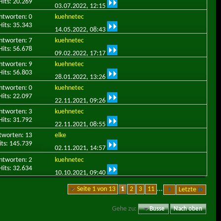
Hits: 20.269
03.07.2022,
12:15
ntworten: 0
kuehnetec
Hits: 35.343
14.05.2022,
08:43
ntworten: 7
kuehnetec
Hits: 56.678
09.02.2022,
17:17
ntworten: 9
kuehnetec
Hits: 56.803
28.01.2022,
13:26
ntworten: 0
kuehnetec
Hits: 22.097
22.11.2021,
09:26
ntworten: 3
kuehnetec
Hits: 31.792
22.11.2021,
08:55
tworten: 13
elke
its: 145.739
02.11.2021,
14:57
ntworten: 2
kuehnetec
Hits: 32.634
10.10.2021,
09:40
Seite 1 von 13
1
2
3
11
...
Letzte
Gehe zu:
Busse
Nach oben