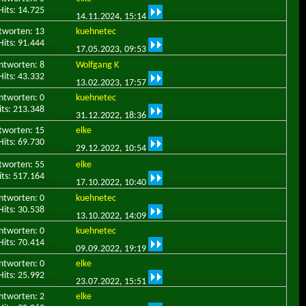
Hits: 14.725
14.11.2024,
15:14
tworten: 13
kuehnetec
Hits: 91.444
17.05.2023,
09:53
ntworten: 8
Wolfgang K
Hits: 43.332
13.02.2023,
17:57
ntworten: 0
kuehnetec
its: 213.348
31.12.2022,
18:36
tworten: 15
elke
Hits: 69.730
29.12.2022,
10:54
tworten: 55
elke
its: 517.164
17.10.2022,
10:40
ntworten: 0
kuehnetec
Hits: 30.538
13.10.2022,
14:09
ntworten: 0
kuehnetec
Hits: 70.414
09.09.2022,
19:19
ntworten: 0
elke
Hits: 25.992
23.07.2022,
15:51
ntworten: 2
elke