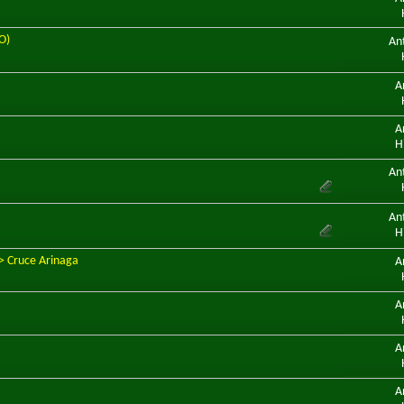
O)
An
A
A
H
An
An
H
> Cruce Arinaga
A
A
A
A