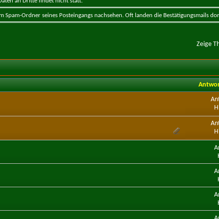
ten an Dritte findet nicht statt.
 im Spam-Ordner seines Posteingangs nachsehen. Oft landen die Bestätigungsmails dor
Zeige T
Antwo
An
H
An
H
A
A
A
A