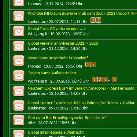
thomas
- 12.11.2024, 12:28 Uhr
Wichtige INFO zum Busverkehr ab dem 26.07.2021 (Airport INF
1
2
kuehnetec
- 25.07.2021, 11:19 Uhr
Global Trans GC verloren oder ...?
Wolfgang K
- 10.02.2023, 13:07 Uhr
Global Verkehr an Sylvester 2022 -> 2023
kuehnetec
- 31.12.2022, 18:36 Uhr
Kostenloser Busverkehr in Spanien?
1
2
thomas
- 13.09.2022, 16:56 Uhr
Tarjeta Suma Aufladestellen
1
2
3
...
6
Wolfgang K
- 25.09.2016, 16:48 Uhr
Neu:Semi Express Bus 9 im Bereich Amadores -> San Fernando -
kuehnetec
- 13.10.2022, 14:09 Uhr
Global : Neuer Expressbus 100 Las Palmas,San Telmo -> Galdar
kuehnetec
- 09.09.2022, 19:19 Uhr
Gibt es im Bus Ermäßigungen für Behinderte?
elke
- 23.07.2022, 15:51 Uhr
Global Internetseite aufgefrischt