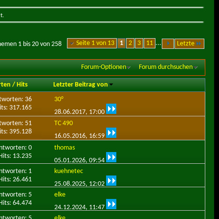
t.
Seite 1 von 13
1
2
3
11
...
Letzte
hemen 1 bis 20 von 258
Forum-Optionen
Forum durchsuchen
rten
/
Hits
Letzter Beitrag von
tworten: 36
30°
its: 317.165
28.06.2017,
17:00
tworten: 51
TC 490
its: 395.128
16.05.2016,
16:59
ntworten: 0
thomas
Hits: 13.235
05.01.2026,
09:54
ntworten: 1
kuehnetec
Hits: 26.461
25.08.2025,
12:02
ntworten: 5
elke
Hits: 64.474
24.12.2024,
11:47
ntworten: 5
elke