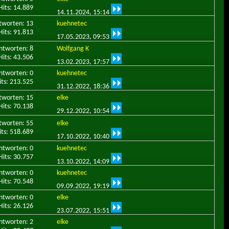
Hits: 14.889
14.11.2024,
15:14
tworten: 13
kuehnetec
Hits: 91.813
17.05.2023,
09:53
ntworten: 8
Wolfgang K
Hits: 43.506
13.02.2023,
17:57
ntworten: 0
kuehnetec
its: 213.525
31.12.2022,
18:36
tworten: 15
elke
Hits: 70.138
29.12.2022,
10:54
tworten: 55
elke
its: 518.689
17.10.2022,
10:40
ntworten: 0
kuehnetec
Hits: 30.757
13.10.2022,
14:09
ntworten: 0
kuehnetec
Hits: 70.548
09.09.2022,
19:19
ntworten: 0
elke
Hits: 26.126
23.07.2022,
15:51
ntworten: 2
elke