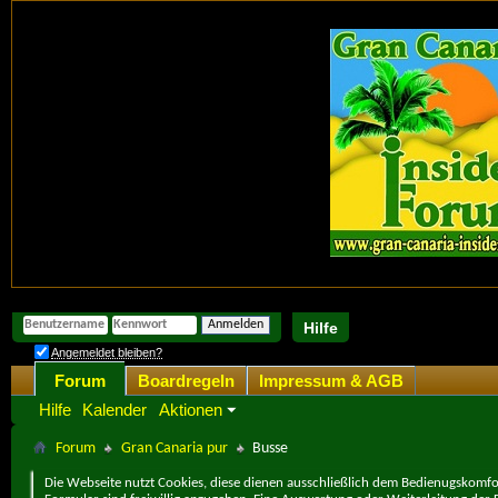
Hilfe
Angemeldet bleiben?
Forum
Boardregeln
Impressum & AGB
Hilfe
Kalender
Aktionen
Forum
Gran Canaria pur
Busse
Die Webseite nutzt Cookies, diese dienen ausschließlich dem Bedienugskomfor