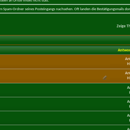
ten an Dritte findet nicht statt.
 im Spam-Ordner seines Posteingangs nachsehen. Oft landen die Bestätigungsmails dor
Zeige T
Antwo
An
H
An
H
A
A
A
A