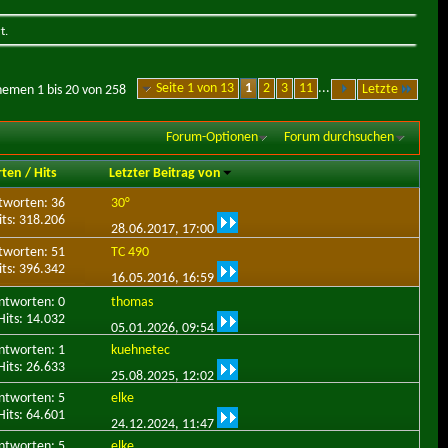
t.
Seite 1 von 13
1
2
3
11
...
Letzte
hemen 1 bis 20 von 258
Forum-Optionen
Forum durchsuchen
rten
/
Hits
Letzter Beitrag von
tworten: 36
30°
its: 318.206
28.06.2017,
17:00
tworten: 51
TC 490
its: 396.342
16.05.2016,
16:59
ntworten: 0
thomas
Hits: 14.032
05.01.2026,
09:54
ntworten: 1
kuehnetec
Hits: 26.633
25.08.2025,
12:02
ntworten: 5
elke
Hits: 64.601
24.12.2024,
11:47
ntworten: 5
elke