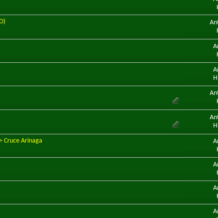
O)
An
A
A
H
An
An
H
> Cruce Arinaga
A
A
A
A