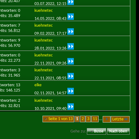
Hits: 20.407
03.07.2022,
12:15
ntworten: 0
kuehnetec
Hits: 35.489
14.05.2022,
08:43
ntworten: 7
kuehnetec
Hits: 56.812
09.02.2022,
17:17
ntworten: 9
kuehnetec
Hits: 56.970
28.01.2022,
13:26
ntworten: 0
kuehnetec
Hits: 22.273
22.11.2021,
09:26
ntworten: 3
kuehnetec
Hits: 31.965
22.11.2021,
08:55
tworten: 13
elke
its: 146.125
02.11.2021,
14:57
ntworten: 2
kuehnetec
Hits: 32.821
10.10.2021,
09:40
Seite 1 von 13
1
2
3
11
...
Letzte
Gehe zu:
Busse
Nach oben