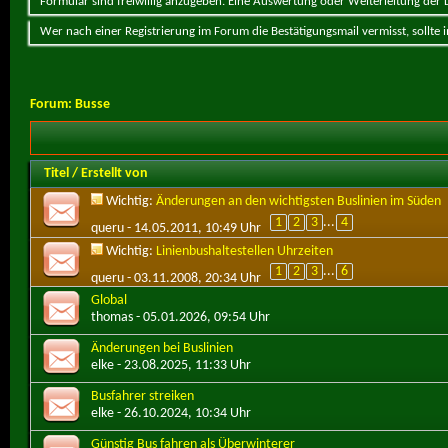
Formular sind freiwillig anzugeben. Eine Auswertung oder Weiterleitung der Da
Wer nach einer Registrierung im Forum die Bestätigungsmail vermisst, sollte
Forum:
Busse
Titel
/
Erstellt von
Wichtig:
Änderungen an den wichtigsten Buslinien im Süden
1
2
3
...
4
queru
- 14.05.2011, 10:49 Uhr
Wichtig:
Linienbushaltestellen Uhrzeiten
1
2
3
...
6
queru
- 03.11.2008, 20:34 Uhr
Global
thomas
- 05.01.2026, 09:54 Uhr
Änderungen bei Buslinien
elke
- 23.08.2025, 11:33 Uhr
Busfahrer streiken
elke
- 26.10.2024, 10:34 Uhr
Günstig Bus fahren als Überwinterer