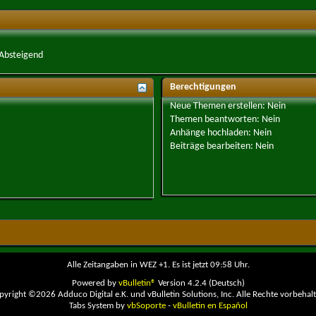
Absteigend
Berechtigungen
Neue Themen erstellen:
Nein
Themen beantworten:
Nein
Anhänge hochladen:
Nein
Beiträge bearbeiten:
Nein
Alle Zeitangaben in WEZ +1. Es ist jetzt
09:58
Uhr.
Powered by
vBulletin®
Version 4.2.4 (Deutsch)
pyright ©2026 Adduco Digital e.K. und vBulletin Solutions, Inc. Alle Rechte vorbehalt
Tabs System by
vbSoporte
-
vBulletin en Español