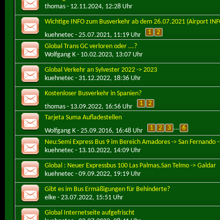
thomas
- 12.11.2024, 12:28 Uhr
Wichtige INFO zum Busverkehr ab dem 26.07.2021 (Airport INF
1
2
kuehnetec
- 25.07.2021, 11:19 Uhr
Global Trans GC verloren oder ...?
Wolfgang K
- 10.02.2023, 13:07 Uhr
Global Verkehr an Sylvester 2022 -> 2023
kuehnetec
- 31.12.2022, 18:36 Uhr
Kostenloser Busverkehr in Spanien?
1
2
thomas
- 13.09.2022, 16:56 Uhr
Tarjeta Suma Aufladestellen
1
2
3
...
6
Wolfgang K
- 25.09.2016, 16:48 Uhr
Neu:Semi Express Bus 9 im Bereich Amadores -> San Fernando -
kuehnetec
- 13.10.2022, 14:09 Uhr
Global : Neuer Expressbus 100 Las Palmas,San Telmo -> Galdar
kuehnetec
- 09.09.2022, 19:19 Uhr
Gibt es im Bus Ermäßigungen für Behinderte?
elke
- 23.07.2022, 15:51 Uhr
Global Internetseite aufgefrischt