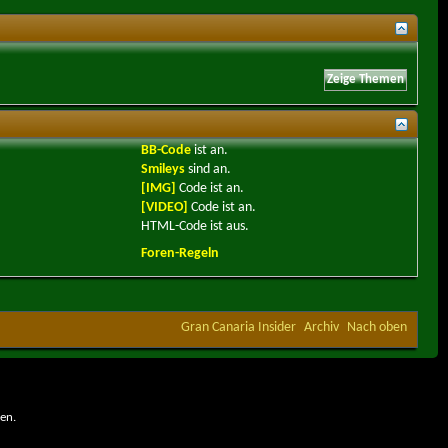
BB-Code
ist
an
.
Smileys
sind
an
.
[IMG]
Code ist
an
.
[VIDEO]
Code ist
an
.
HTML-Code ist
aus
.
Foren-Regeln
Gran Canaria Insider
Archiv
Nach oben
en.