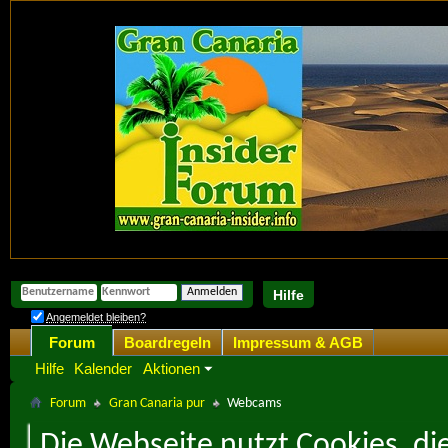
Hilfe
Angemeldet bleiben?
Forum
Boardregeln
Impressum & AGB
Hilfe
Kalender
Aktionen
Forum
Gran Canaria pur
Webcams
Die Webseite nutzt Cookies, di