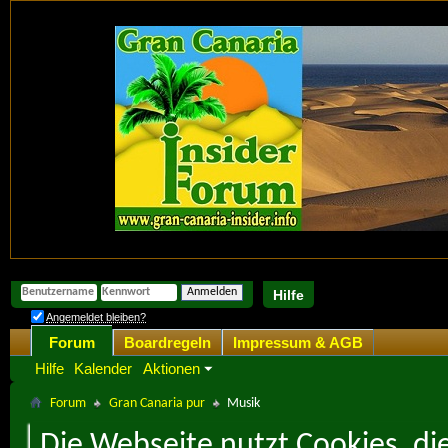
Hilfe
Angemeldet bleiben?
Forum
Boardregeln
Impressum & AGB
Hilfe
Kalender
Aktionen
Forum
Gran Canaria pur
Musik
Die Webseite nutzt Cookies, di