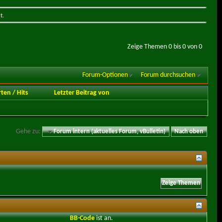
t.
Zeige Themen 0 bis 0 von 0
Forum-Optionen
Forum durchsuchen
rten
/
Hits
Letzter Beitrag von
Gehe zu:
Forum intern (aktuelles Forum, vBulletin)
Nach oben
BB-Code
ist
an
.