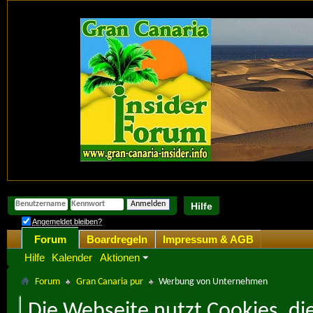
Hilfe
Angemeldet bleiben?
Forum
Boardregeln
Impressum & AGB
Hilfe
Kalender
Aktionen
Forum
Gran Canaria pur
Werbung von Unternehmen
Die Webseite nutzt Cookies, di