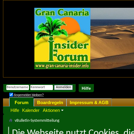
Hilfe
Angemeldet bleiben?
Forum
Boardregeln
Impressum & AGB
Hilfe
Kalender
Aktionen
vBulletin-Systemmitteilung
Die Webseite nutzt Cookies, di