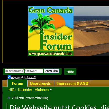
Hilfe
Angemeldet bleiben?
Forum
Boardregeln
Impressum & AGB
Hilfe
Kalender
Aktionen
vBulletin-Systemmitteilung
Die Webseite nutzt Cookies, di