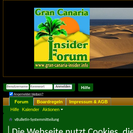
Hilfe
Angemeldet bleiben?
Forum
Boardregeln
Impressum & AGB
Hilfe
Kalender
Aktionen
vBulletin-Systemmitteilung
Die Webseite nutzt Cookies, di