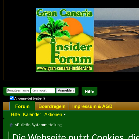
Hilfe
Angemeldet bleiben?
Forum
Boardregeln
Impressum & AGB
Hilfe
Kalender
Aktionen
vBulletin-Systemmitteilung
Die Webseite nutzt Cookies, di