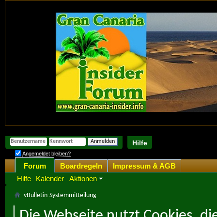
Hilfe
Angemeldet bleiben?
Forum
Boardregeln
Impressum & AGB
Hilfe
Kalender
Aktionen
vBulletin-Systemmitteilung
Die Webseite nutzt Cookies, di