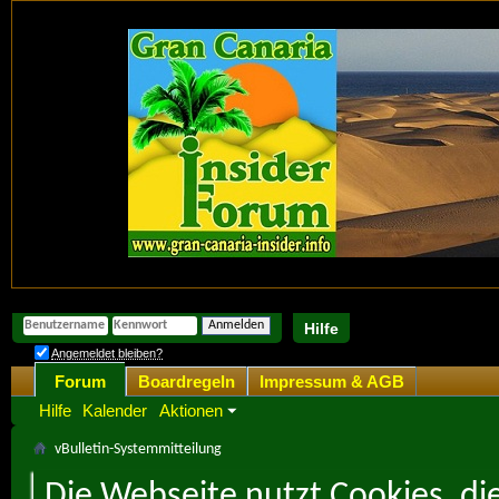
Hilfe
Angemeldet bleiben?
Forum
Boardregeln
Impressum & AGB
Hilfe
Kalender
Aktionen
vBulletin-Systemmitteilung
Die Webseite nutzt Cookies, di