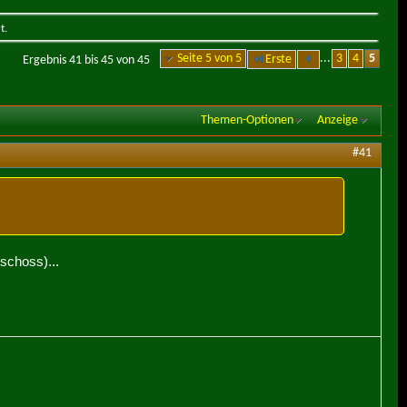
t.
Seite 5 von 5
...
3
4
5
Erste
Ergebnis 41 bis 45 von 45
Themen-Optionen
Anzeige
#41
schoss)...