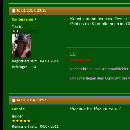
10.01.2014,
23:15
Kennt jemand noch die Destille 
Conterganer
Gibt es die Klamotte noch im Ci
Tourist
LG
Conterganer
Registriert seit
04.01.2014
Beiträge
24
Rechtschreib- und Grammatikfehler s
und unterliegen dem Copyright des V
14.01.2014,
10:57
Pizzeria Piz Paz im Faro 2
Conni
Insider
Registriert seit
04.07.2011