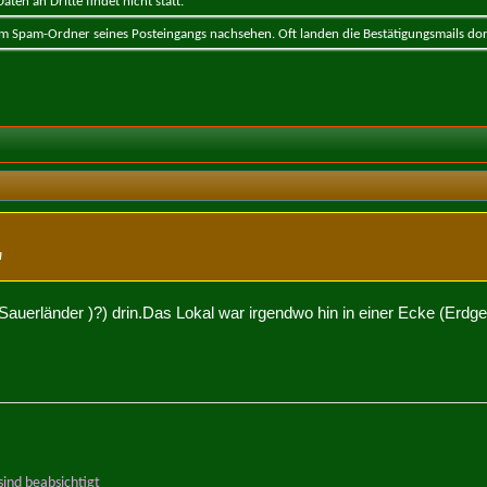
ten an Dritte findet nicht statt.
 im Spam-Ordner seines Posteingangs nachsehen. Oft landen die Bestätigungsmails dor
a
Sauerländer )?) drin.Das Lokal war irgendwo hin in einer Ecke (Erdge
ind beabsichtigt