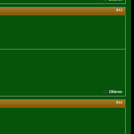
#43
Zitieren
#44