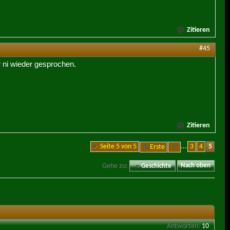
Zitieren
#45
r ni wieder gesprochen.
Zitieren
Seite 5 von 5
...
3
4
5
Erste
Gehe zu:
Geschichte
Nach oben
Antworten:
10