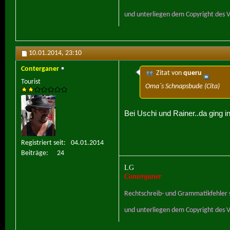
und unterliegen dem Copyright des V
10.01.2014,
23:10
Conterganer
Zitat von
queru
Tourist
Oma´s Schnapsbude (Cita)
Bei Uschi und Rainer..da ging in 
Registriert seit
04.01.2014
Beiträge
24
LG
Conterganer
Rechtschreib- und Grammatikfehler s
und unterliegen dem Copyright des V