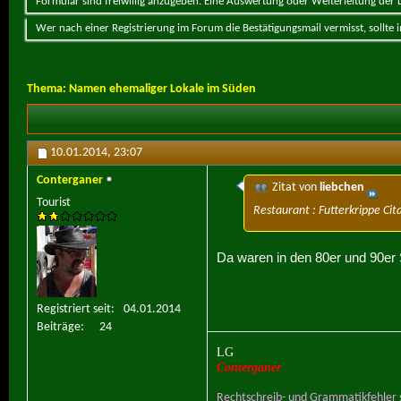
Formular sind freiwillig anzugeben. Eine Auswertung oder Weiterleitung der Da
Wer nach einer Registrierung im Forum die Bestätigungsmail vermisst, sollte
Thema:
Namen ehemaliger Lokale im Süden
10.01.2014,
23:07
Conterganer
Zitat von
liebchen
Tourist
Restaurant : Futterkrippe Cit
Da waren in den 80er und 90er 
Registriert seit
04.01.2014
Beiträge
24
LG
Conterganer
Rechtschreib- und Grammatikfehler s