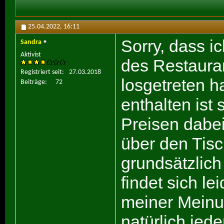
25.04.2022,
16:11
Sorry, dass i
Sandra
Aktivist
des Restaura
Registriert seit
27.03.2018
losgetreten h
Beiträge
72
enthalten ist
Preisen dabei
über den Tis
grundsätzlich
findet sich le
meiner Mein
natürlich jed