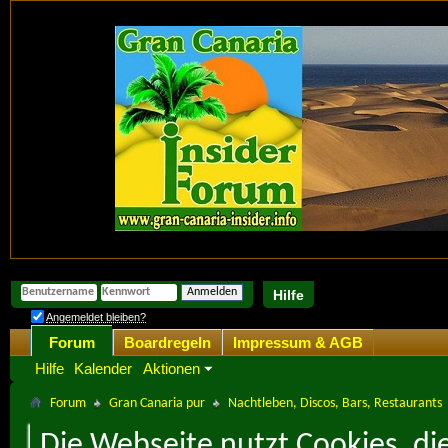
Hilfe
Angemeldet bleiben?
Forum
Boardregeln
Impressum & AGB
Hilfe
Kalender
Aktionen
Forum
Gran Canaria pur
Nachtleben, Discos, Bars, Restaurants
Die Webseite nutzt Cookies, di