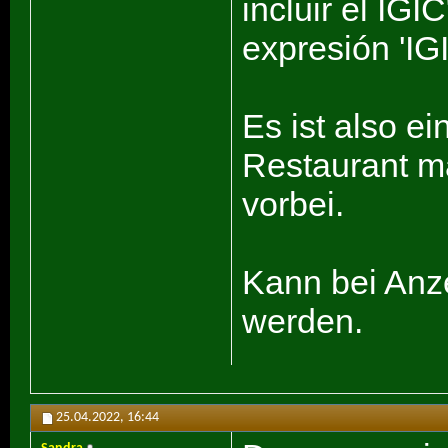
incluir el IGI
expresión 'IGI
Es ist also ei
Restaurant m
vorbei.
Kann bei Anz
werden.
25.04.2022,
16:44