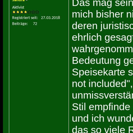
Das mag sein,
Sandra
Aktivist
mich bisher n
Registriert seit
27.03.2018
deren juristi
Beiträge
72
ehrlich gesag
wahrgenomme
Bedeutung gek
Speisekarte st
not included",
unmissverstän
Stil empfinde
und ich wund
das so viele 