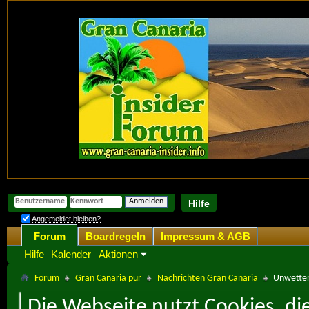
Hilfe
Angemeldet bleiben?
Forum
Boardregeln
Impressum & AGB
Hilfe
Kalender
Aktionen
Forum
Gran Canaria pur
Nachrichten Gran Canaria
Unwetter
Die Webseite nutzt Cookies, di