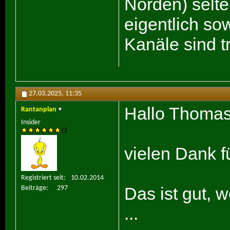
Norden) selte
eigentlich so
Kanäle sind t
27.03.2025,
11:35
Hallo Thomas
Rantanplan
Insider
vielen Dank fü
Registriert seit
10.02.2014
Das ist gut, 
Beiträge
297
...