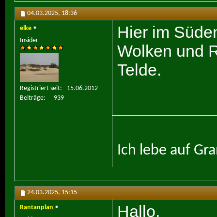
04.03.2025,
18:36
Hier im Süde
elke
Insider
Wolken und R
Telde.
Registriert seit
15.06.2012
Beiträge
939
Ich lebe auf Gr
24.03.2025,
15:15
Hallo,
Rantanplan