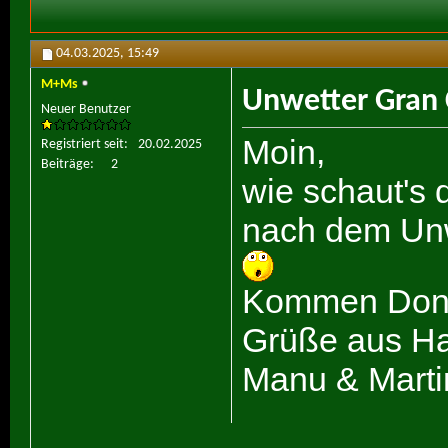
04.03.2025,
15:49
M+Ms
Unwetter Gran 
Neuer Benutzer
Moin,
Registriert seit
20.02.2025
Beiträge
2
wie schaut's 
nach dem Unw
Kommen Donne
Grüße aus H
Manu & Marti