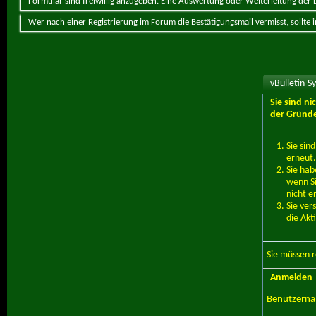
Formular sind freiwillig anzugeben. Eine Auswertung oder Weiterleitung der Da
Wer nach einer Registrierung im Forum die Bestätigungsmail vermisst, sollte
vBulletin-S
Sie sind n
der Gründe
Sie sin
erneut.
Sie hab
wenn Si
nicht e
Sie ver
die Akt
Sie müssen
r
Anmelden
Benutzern