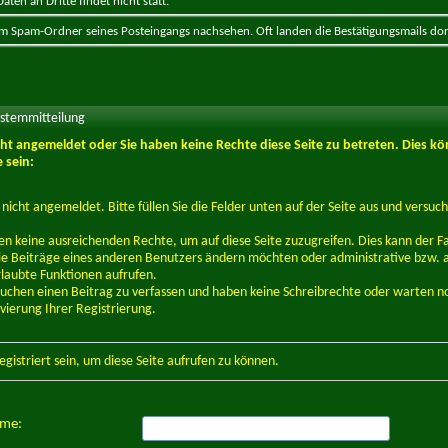
ten an Dritte findet nicht statt.
 im Spam-Ordner seines Posteingangs nachsehen. Oft landen die Bestätigungsmails dor
ystemmitteilung
icht angemeldet oder Sie haben keine Rechte diese Seite zu betreten. Dies kö
 sein:
d nicht angemeldet. Bitte füllen Sie die Felder unten auf der Seite aus und versuch
en keine ausreichenden Rechte, um auf diese Seite zuzugreifen. Dies kann der Fal
e Beiträge eines anderen Benutzers ändern möchten oder administrative bzw. 
rlaubte Funktionen aufrufen.
suchen einen Beitrag zu verfassen und haben keine Schreibrechte oder warten n
ivierung Ihrer Registrierung.
egistriert
sein, um diese Seite aufrufen zu können.
ame: