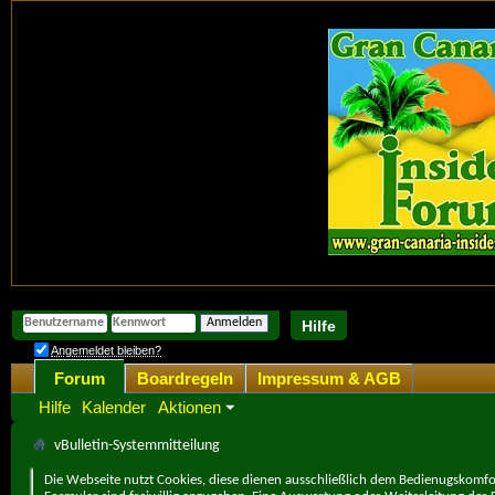
Hilfe
Angemeldet bleiben?
Forum
Boardregeln
Impressum & AGB
Hilfe
Kalender
Aktionen
vBulletin-Systemmitteilung
Die Webseite nutzt Cookies, diese dienen ausschließlich dem Bedienugskomfor