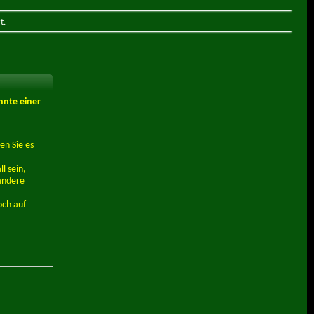
t.
nnte einer
en Sie es
l sein,
andere
och auf