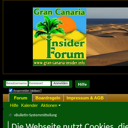
Hilfe
Angemeldet bleiben?
Forum
Boardregeln
Impressum & AGB
Hilfe
Kalender
Aktionen
vBulletin-Systemmitteilung
Die Webseite nutzt Cookies, di