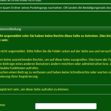
ten an Dritte findet nicht statt.
 im Spam-Ordner seines Posteingangs nachsehen. Oft landen die Bestätigungsmails dor
ystemmitteilung
icht angemeldet oder Sie haben keine Rechte diese Seite zu betreten. Dies kö
 sein:
d nicht angemeldet. Bitte füllen Sie die Felder unten auf der Seite aus und versuch
en keine ausreichenden Rechte, um auf diese Seite zuzugreifen. Dies kann der Fal
e Beiträge eines anderen Benutzers ändern möchten oder administrative bzw. 
rlaubte Funktionen aufrufen.
suchen einen Beitrag zu verfassen und haben keine Schreibrechte oder warten n
ivierung Ihrer Registrierung.
egistriert
sein, um diese Seite aufrufen zu können.
ame: