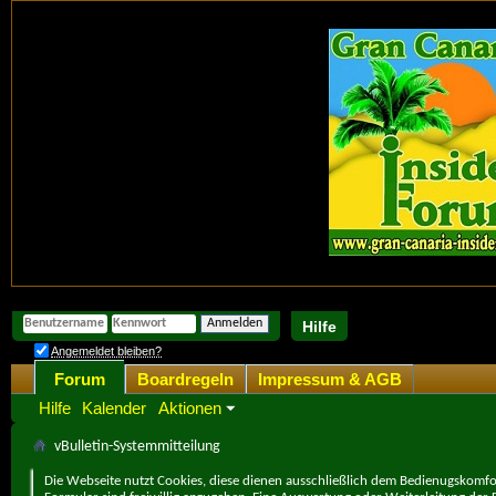
Hilfe
Angemeldet bleiben?
Forum
Boardregeln
Impressum & AGB
Hilfe
Kalender
Aktionen
vBulletin-Systemmitteilung
Die Webseite nutzt Cookies, diese dienen ausschließlich dem Bedienugskomfor