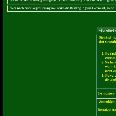
Formular sind freiwillig anzugeben. Eine Auswertung oder Weiterleitung der Da
Wer nach einer Registrierung im Forum die Bestätigungsmail vermisst, sollte
vBulletin-S
Sie sind n
der Gründe
Sie sin
erneut.
Sie hab
wenn Si
nicht e
Sie ver
die Akt
Sie müssen
r
Anmelden
Benutzern