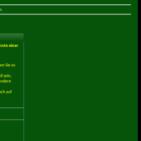
t.
nnte einer
en Sie es
l sein,
andere
och auf