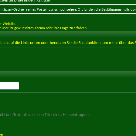
ten an Dritte findet nicht statt.
 im Spam-Ordner seines Posteingangs nachsehen. Oft landen die Bestätigungsmails dor
er Website.
hr über Ihr gewünschtes Thema oder Ihre Frage zu erfahren.
infach auf die Links unten oder benutzen Sie die Suchfunktion, um mehr über das
l den Text, als auch den Titel eines Hilfeeintrags zu
en