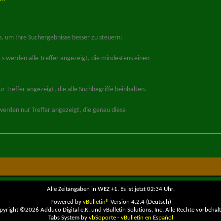
, um Ihre Suchergebnisse besser zu steuern:
 Es werden alle Treffer angezeigt, die mindestens einen
ur Treffer angezeigt, die alle Suchbegriffe beinhalten.
werden nur Treffer angezeigt, die genau diese
Alle Zeitangaben in WEZ +1. Es ist jetzt
02:34
Uhr.
Powered by
vBulletin®
Version 4.2.4 (Deutsch)
pyright ©2026 Adduco Digital e.K. und vBulletin Solutions, Inc. Alle Rechte vorbehalt
Tabs System by
vbSoporte
-
vBulletin en Español