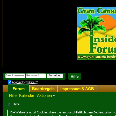
Hilfe
Angemeldet bleiben?
Forum
Boardregeln
Impressum & AGB
Hilfe
Kalender
Aktionen
Hilfe
Die Webseite nutzt Cookies, diese dienen ausschließlich dem Bedienugskomfor