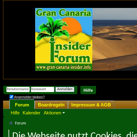
Hilfe
Angemeldet bleiben?
Forum
Boardregeln
Impressum & AGB
Hilfe
Kalender
Aktionen
Forum
Die Webseite nutzt Cookies, di