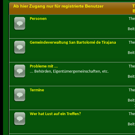
Ab hier Zugang nur für registrierte Benutzer
T
B
Personen
Th
Beit
Gemeindeverwaltung San Bartolomé de Tirajana
Th
Beit
Probleme mit ...
Th
... Behörden, Eigentümergemeinschaften, etc.
Beit
Termine
Th
Beit
Wer hat Lust auf ein Treffen?
Th
Beit