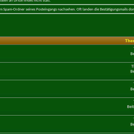
ten an Dritte findet nicht statt.
 im Spam-Ordner seines Posteingangs nachsehen. Oft landen die Bestätigungsmails dor
Them
Be
T
Be
Be
Bei
Be