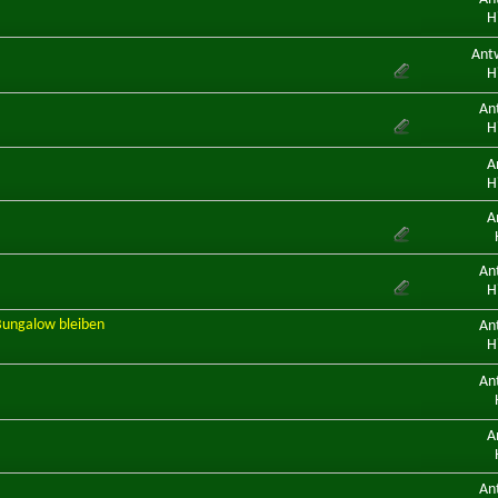
H
Ant
H
An
H
A
H
A
An
H
 Bungalow bleiben
An
H
An
A
An