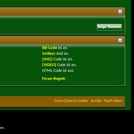
BB-Code
ist
an
.
Smileys
sind
an
.
[IMG]
Code ist
an
.
[VIDEO]
Code ist
an
.
HTML-Code ist
aus
.
Foren-Regeln
Gran Canaria Insider
Archiv
Nach oben
en.