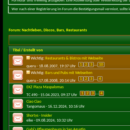
Formular sind freiwillig anzugeben. Eine Auswertung oder Weiterleitung der Da
Wer nach einer Registrierung im Forum die Bestätigungsmail vermisst, sollte
Forum:
Nachtleben, Discos, Bars, Restaurants
Titel
/
Erstellt von
Wichtig:
Restaurants & Bistros mit Webseite
1
2
3
...
10
queru
- 18.08.2007, 19:37 Uhr
Wichtig:
Bars und Pubs mit Webseiten
1
2
3
...
4
queru
- 17.08.2008, 20:14 Uhr
EKZ Plaza Maspalomas
1
2
3
...
4
TC 490
- 15.04.2023, 09:37 Uhr
Ciao Ciao
Tangomaus
- 16.12.2024, 10:16 Uhr
Shortys - Insider
elke
- 09.08.2024, 10:32 Uhr
Gabi's Pflaumenbaum in San Agustin