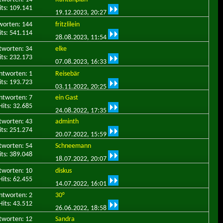
its: 109.141
19.12.2023,
20:27
worten: 144
fritzlilein
its: 541.114
28.08.2023,
11:54
tworten: 34
elke
its: 232.173
07.08.2023,
16:33
ntworten: 1
Reisebär
its: 193.723
03.11.2022,
20:25
ntworten: 7
ein Gast
Hits: 32.685
24.08.2022,
17:35
tworten: 43
adminth
its: 251.274
20.07.2022,
15:59
tworten: 54
Schneemann
its: 389.048
18.07.2022,
20:07
tworten: 10
diskus
Hits: 62.455
14.07.2022,
16:01
ntworten: 2
30°
Hits: 43.512
26.06.2022,
18:58
tworten: 12
Sandra