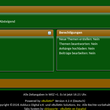
Absteigend
Berechtigungen
Neue Themen erstellen:
Nein
Themen beantworten:
Nein
Anhänge hochladen:
Nein
Beiträge bearbeiten:
Nein
Alle Zeitangaben in WEZ +1. Es ist jetzt
16:21
Uhr.
Powered by
vBulletin®
Version 4.2.4 (Deutsch)
pyright ©2026 Adduco Digital e.K. und vBulletin Solutions, Inc. Alle Rechte vorbehalt
Tabs System by
vbSoporte
-
vBulletin en Español