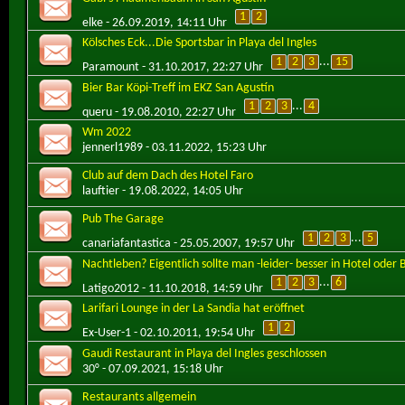
1
2
elke
- 26.09.2019, 14:11 Uhr
Kölsches Eck...Die Sportsbar in Playa del Ingles
1
2
3
...
15
Paramount
- 31.10.2017, 22:27 Uhr
Bier Bar Köpi-Treff im EKZ San Agustín
1
2
3
...
4
queru
- 19.08.2010, 22:27 Uhr
Wm 2022
jennerl1989
- 03.11.2022, 15:23 Uhr
Club auf dem Dach des Hotel Faro
lauftier
- 19.08.2022, 14:05 Uhr
Pub The Garage
1
2
3
...
5
canariafantastica
- 25.05.2007, 19:57 Uhr
Nachtleben? Eigentlich sollte man -leider- besser in Hotel oder
1
2
3
...
6
Latigo2012
- 11.10.2018, 14:59 Uhr
Larifari Lounge in der La Sandia hat eröffnet
1
2
Ex-User-1
- 02.10.2011, 19:54 Uhr
Gaudi Restaurant in Playa del Ingles geschlossen
30°
- 07.09.2021, 15:18 Uhr
Restaurants allgemein