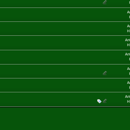
A
A
H
An
H
An
A
A
An
H