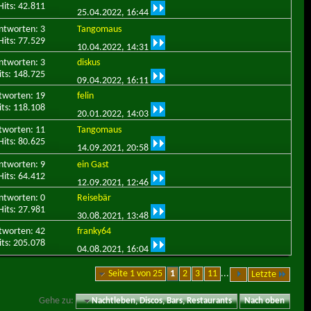
Hits: 42.811
25.04.2022,
16:44
ntworten: 3
Tangomaus
Hits: 77.529
10.04.2022,
14:31
ntworten: 3
diskus
its: 148.725
09.04.2022,
16:11
tworten: 19
felin
its: 118.108
20.01.2022,
14:03
tworten: 11
Tangomaus
Hits: 80.625
14.09.2021,
20:58
ntworten: 9
ein Gast
Hits: 64.412
12.09.2021,
12:46
ntworten: 0
Reisebär
Hits: 27.981
30.08.2021,
13:48
tworten: 42
franky64
its: 205.078
04.08.2021,
16:04
Seite 1 von 25
1
2
3
11
...
Letzte
Gehe zu:
Nachtleben, Discos, Bars, Restaurants
Nach oben