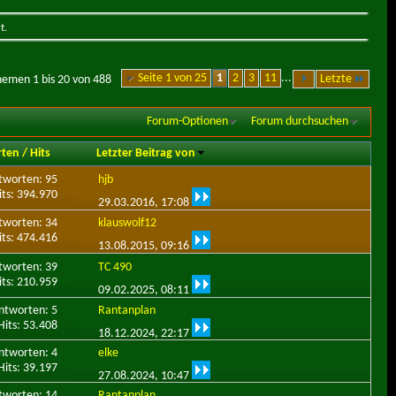
t.
Seite 1 von 25
1
2
3
11
...
Letzte
hemen 1 bis 20 von 488
Forum-Optionen
Forum durchsuchen
rten
/
Hits
Letzter Beitrag von
tworten: 95
hjb
its: 394.970
29.03.2016,
17:08
tworten: 34
klauswolf12
its: 474.416
13.08.2015,
09:16
tworten: 39
TC 490
its: 210.959
09.02.2025,
08:11
ntworten: 5
Rantanplan
Hits: 53.408
18.12.2024,
22:17
ntworten: 4
elke
Hits: 39.197
27.08.2024,
10:47
tworten: 14
Rantanplan