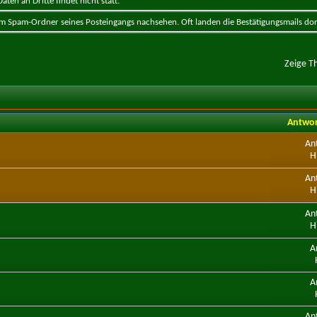
ten an Dritte findet nicht statt.
 im Spam-Ordner seines Posteingangs nachsehen. Oft landen die Bestätigungsmails dor
Zeige T
Antwo
An
H
An
H
An
H
A
A
An