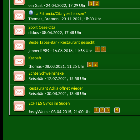
1
2
ein Gast
- 24.04.2022, 17:29 Uhr
La Estancia/Cita geschlossen?
Thomas_Bremen
- 23.11.2021, 18:30 Uhr
Sport Oase Cita
diskus
- 08.04.2022, 17:48 Uhr
Beste Tapas-Bar / Restaurant gesucht
1
2
jennerl1989
- 16.08.2018, 11:58 Uhr
Kasbah
1
2
thomas
- 08.08.2021, 11:25 Uhr
Echte Schweinshaxe
Reisebär
- 12.07.2021, 15:58 Uhr
Restaurant Adria öffnet wieder
Reisebär
- 30.08.2021, 13:48 Uhr
ECHTES Gyros im Süden
1
2
3
...
5
JoseyWales
- 03.04.2015, 21:00 Uhr