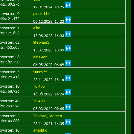
Hits: 89.276
19.01.2024,
10:25
ntworten: 0
pierre998
Hits: 21.172
06.12.2023,
15:22
ntworten: 1
elke
its: 171.836
13.08.2023,
18:33
tworten: 62
Stephan1
its: 453.605
15.07.2023,
13:49
tworten: 36
ein Gast
its: 182.750
08.05.2023,
08:49
ntworten: 5
Sunny75
Hits: 29.416
23.11.2022,
16:16
tworten: 10
TC 490
Hits: 68.926
16.08.2022,
14:24
tworten: 40
TC 490
its: 253.390
05.03.2022,
09:45
ntworten: 3
Thomas_Bremen
Hits: 40.668
23.11.2021,
18:35
tworten: 10
arnold-o