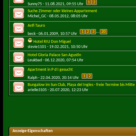
1
2
Sunny75
- 11.08.2021, 09:55 Uhr
Suche Zimmer oder kleines Appartement
Michel_GC
- 08.05.2012, 08:05 Uhr
Anfi Tauro
1
2
3
...
20
beck
- 06.01.2009, 10:57 Uhr
Hotel RIU Don Miguel
stevie1101
- 19.02.2021, 10:50 Uhr
Hotel Gloria Palace San Agustin
Leukbad
- 06.12.2020, 07:54 Uhr
Apartment in P d I gesucht
1
2
Ralph
- 22.04.2020, 20:14 Uhr
Bungalow im Sun Club, Playa del Ingles - freie Termine bis Mit
arielle3105
- 20.07.2020, 12:23 Uhr
Anzeige-Eigenschaften