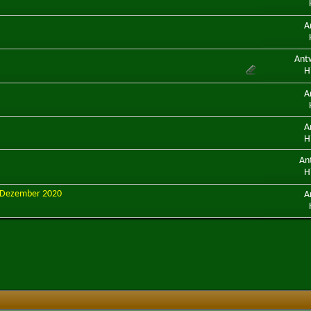
A
Ant
H
A
A
H
An
H
te Dezember 2020
A