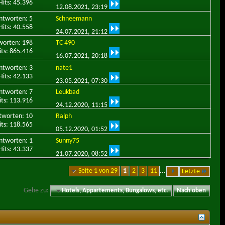
Hits: 45.396
12.08.2021,
23:19
ntworten: 5
Schneemann
Hits: 40.558
24.07.2021,
21:12
worten: 198
TC 490
its: 865.416
16.07.2021,
20:18
ntworten: 3
nate1
Hits: 42.133
23.05.2021,
07:30
ntworten: 7
Leukbad
its: 113.916
24.12.2020,
11:15
tworten: 10
Ralph
its: 118.565
05.12.2020,
01:52
ntworten: 1
Sunny75
Hits: 43.337
21.07.2020,
08:52
Seite 1 von 29
1
2
3
11
...
Letzte
Gehe zu:
Hotels, Appartements, Bungalows, etc.
Nach oben