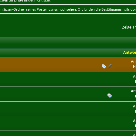
ten an Dritte findet nicht statt.
 im Spam-Ordner seines Posteingangs nachsehen. Oft landen die Bestätigungsmails dor
Zeige T
Antwo
An
H
A
An
A
A
A