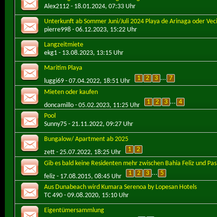
Alex2112
- 18.01.2024, 07:33 Uhr
Unterkunft ab Sommer Juni/Juli 2024 Playa de Arinaga oder Vec
pierre998
- 06.12.2023, 15:22 Uhr
Langzeitmiete
ekg1
- 13.08.2023, 13:15 Uhr
Maritim Playa
1
2
3
...
7
luggi69
- 07.04.2022, 18:51 Uhr
Mieten oder kaufen
1
2
3
...
4
doncamillo
- 05.02.2023, 11:25 Uhr
Pool
Sunny75
- 21.11.2022, 09:27 Uhr
Bungalow/ Apartment ab 2025
1
2
zett
- 25.07.2022, 18:25 Uhr
Gib es bald keine Residenten mehr zwischen Bahia Feliz und Pas
1
2
3
...
5
feliz
- 17.08.2015, 08:45 Uhr
Aus Dunabeach wird Kumara Serenoa by Lopesan Hotels
TC 490
- 09.08.2020, 15:10 Uhr
Eigentümersammlung