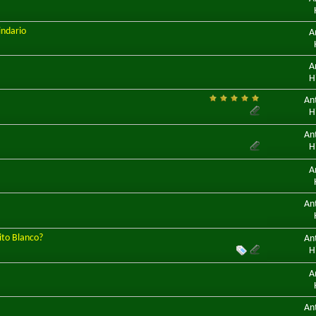
indario
A
A
H
An
H
An
H
A
An
ito Blanco?
An
H
A
An