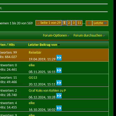
t.
Seite 1 von 29
1
2
3
11
...
Letzte
hemen 1 bis 20 von 569
Forum-Optionen
Forum durchsuchen
rten
/
Hits
Letzter Beitrag von
tworten: 99
Reisebär
its: 664.027
19.04.2019,
11:29
ntworten: 0
elke
Hits: 24.461
08.11.2025,
16:15
tworten: 11
GG13
Hits: 49.466
20.12.2024,
15:11
ntworten: 2
Graf Koks von Kohlen zu P
Hits: 28.740
06.12.2024,
10:28
ntworten: 4
elke
Hits: 14.455
16.10.2024,
16:02
ntworten: 9
elke