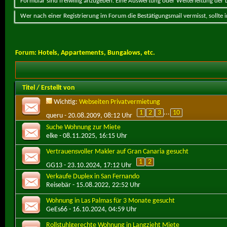
Formular sind freiwillig anzugeben. Eine Auswertung oder Weiterleitung der Da
Wer nach einer Registrierung im Forum die Bestätigungsmail vermisst, sollte
Forum:
Hotels, Appartements, Bungalows, etc.
Titel
/
Erstellt von
Wichtig:
Webseiten Privatvermietung
1
2
3
...
10
queru
- 20.08.2009, 08:12 Uhr
Suche Wohnung zur Miete
elke
- 08.11.2025, 16:15 Uhr
Vertrauensvoller Makler auf Gran Canaria gesucht
1
2
GG13
- 23.10.2024, 17:12 Uhr
Verkaufe Duplex in San Fernando
Reisebär
- 15.08.2022, 22:52 Uhr
Wohnung in Las Palmas für 3 Monate gesucht
GeEs66
- 16.10.2024, 04:59 Uhr
Rollstuhlgerechte Wohnung in Langzieht Miete