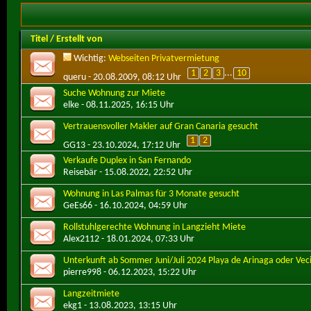
Titel
/
Erstellt von
Wichtig:
Webseiten Privatvermietung
1
2
3
...
10
queru
- 20.08.2009, 08:12 Uhr
Suche Wohnung zur Miete
elke
- 08.11.2025, 16:15 Uhr
Vertrauensvoller Makler auf Gran Canaria gesucht
1
2
GG13
- 23.10.2024, 17:12 Uhr
Verkaufe Duplex in San Fernando
Reisebär
- 15.08.2022, 22:52 Uhr
Wohnung in Las Palmas für 3 Monate gesucht
GeEs66
- 16.10.2024, 04:59 Uhr
Rollstuhlgerechte Wohnung in Langzieht Miete
Alex2112
- 18.01.2024, 07:33 Uhr
Unterkunft ab Sommer Juni/Juli 2024 Playa de Arinaga oder Vec
pierre998
- 06.12.2023, 15:22 Uhr
Langzeitmiete
ekg1
- 13.08.2023, 13:15 Uhr