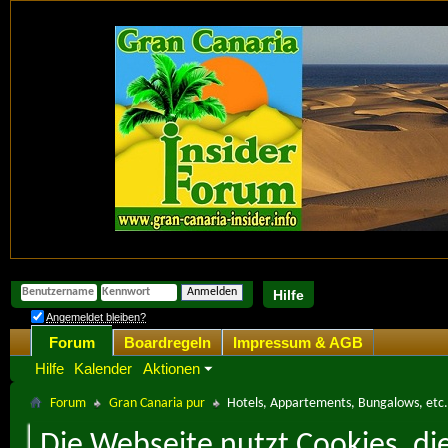
Hilfe
Angemeldet bleiben?
Forum
Boardregeln
Impressum & AGB
Hilfe
Kalender
Aktionen
Forum
Gran Canaria pur
Hotels, Appartements, Bungalows, etc.
Die Webseite nutzt Cookies, di