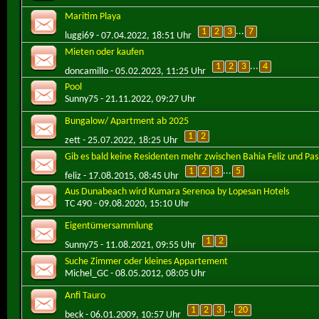
Maritim Playa
1
2
3
...
7
luggi69
- 07.04.2022, 18:51 Uhr
Mieten oder kaufen
1
2
3
...
4
doncamillo
- 05.02.2023, 11:25 Uhr
Pool
Sunny75
- 21.11.2022, 09:27 Uhr
Bungalow/ Apartment ab 2025
1
2
zett
- 25.07.2022, 18:25 Uhr
Gib es bald keine Residenten mehr zwischen Bahia Feliz und Pas
1
2
3
...
5
feliz
- 17.08.2015, 08:45 Uhr
Aus Dunabeach wird Kumara Serenoa by Lopesan Hotels
TC 490
- 09.08.2020, 15:10 Uhr
Eigentümersammlung
1
2
Sunny75
- 11.08.2021, 09:55 Uhr
Suche Zimmer oder kleines Appartement
Michel_GC
- 08.05.2012, 08:05 Uhr
Anfi Tauro
1
2
3
...
20
beck
- 06.01.2009, 10:57 Uhr