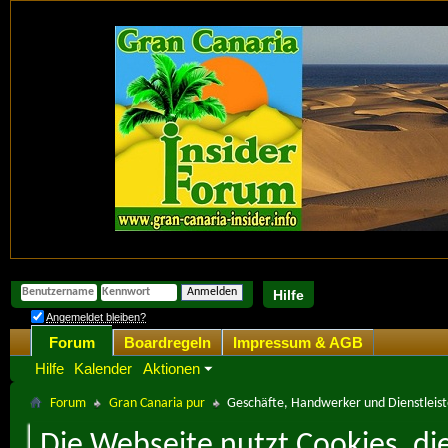
Hilfe
Angemeldet bleiben?
Forum
Boardregeln
Impressum & AGB
Hilfe
Kalender
Aktionen
Forum
Gran Canaria pur
Geschäfte, Handwerker und Dienstleist
Die Webseite nutzt Cookies, di