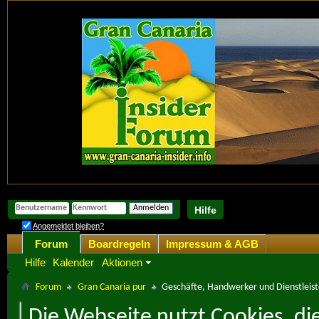
Hilfe
Angemeldet bleiben?
Forum
Boardregeln
Impressum & AGB
Hilfe
Kalender
Aktionen
Forum
Gran Canaria pur
Geschäfte, Handwerker und Dienstleist
Die Webseite nutzt Cookies, di