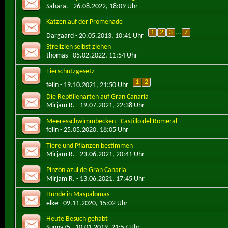
Sahara.
- 26.08.2022, 18:09 Uhr
Katzen auf der Promenade
1
2
3
...
7
Dargaard
- 20.05.2013, 10:41 Uhr
Strelizien selbst ziehen
thomas
- 05.02.2022, 11:54 Uhr
Tierschutzgesetz
1
2
felin
- 19.10.2021, 21:50 Uhr
Die Reptilienarten auf Gran Canaria
Mirjam R.
- 19.07.2021, 22:38 Uhr
Meeresschwimmbecken - Castillo del Romeral
felin
- 25.05.2020, 18:05 Uhr
Tiere und Pflanzen bestimmen
Mirjam R.
- 23.06.2021, 20:41 Uhr
Pinzón azul de Gran Canaria
Mirjam R.
- 13.06.2021, 17:45 Uhr
Hunde in Maspalomas
elke
- 09.11.2020, 15:02 Uhr
Heute Besuch gehabt
Sunny75
- 10.01.2019, 21:57 Uhr