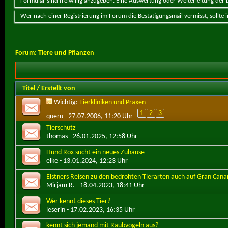
Formular sind freiwillig anzugeben. Eine Auswertung oder Weiterleitung der Da
Wer nach einer Registrierung im Forum die Bestätigungsmail vermisst, sollte
Forum:
Tiere und Pflanzen
Titel
/
Erstellt von
Wichtig:
Tierkliniken und Praxen
1
2
3
queru
- 27.07.2006, 11:20 Uhr
Tierschutz
thomas
- 26.01.2025, 12:58 Uhr
Hund Rox sucht ein neues Zuhause
elke
- 13.01.2024, 12:23 Uhr
Elstners Reisen zu den bedrohten Tierarten auch auf Gran Cana
Mirjam R.
- 18.04.2023, 18:41 Uhr
Wer kennt dieses Tier?
leserin
- 17.02.2023, 16:35 Uhr
kennt sich jemand mit Raubvögeln aus?