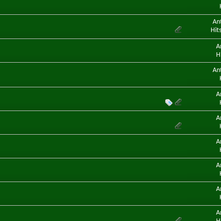
An
Hit
A
H
An
A
A
A
A
A
A