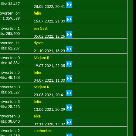
Hits: 33.417
28.08.2022,
20:41
tworten: 64
felin
s: 1.059.599
16.07.2022,
21:39
ntworten: 1
ein Gast
its: 285.600
05.02.2022,
12:26
tworten: 11
dyson
Hits: 62.237
21.10.2021,
18:23
ntworten: 0
Mirjam R.
Hits: 36.887
19.07.2021,
22:38
ntworten: 5
felin
Hits: 48.188
04.07.2021,
11:30
ntworten: 0
Mirjam R.
Hits: 51.527
23.06.2021,
20:41
ntworten: 3
felin
Hits: 28.213
13.06.2021,
20:39
ntworten: 0
elke
Hits: 38.040
09.11.2020,
15:02
ntworten: 2
kuehnetec