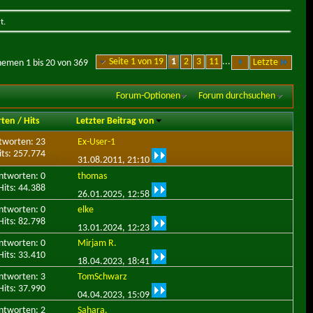
t.
Seite 1 von 19
1
2
3
11
...
Letzte
hemen 1 bis 20 von 369
Forum-Optionen
Forum durchsuchen
rten
/
Hits
Letzter Beitrag von
tworten: 23
Ex-User-1
its: 257.774
31.08.2011,
21:10
ntworten: 0
thomas
Hits: 44.388
26.01.2025,
12:58
ntworten: 0
elke
Hits: 82.798
13.01.2024,
12:23
ntworten: 0
Mirjam R.
Hits: 33.410
18.04.2023,
18:41
ntworten: 3
TomSchwarz
Hits: 37.990
04.04.2023,
15:09
ntworten: 2
Sahara.