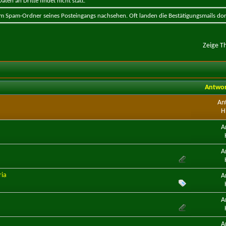
ten an Dritte findet nicht statt.
 im Spam-Ordner seines Posteingangs nachsehen. Oft landen die Bestätigungsmails dor
Zeige T
Antwo
An
H
A
A
ria
A
A
A