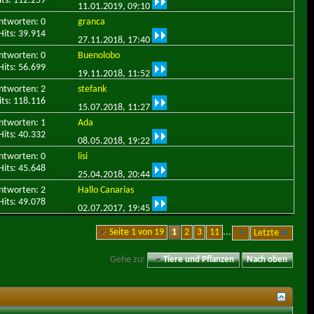
its: 112.259
11.01.2019,
09:10
ntworten: 0
granca
Hits: 39.914
27.11.2018,
17:40
ntworten: 0
Buenolobo
Hits: 56.699
19.11.2018,
11:52
ntworten: 2
stefank
its: 118.116
15.07.2018,
11:27
ntworten: 1
Ada
Hits: 40.332
08.05.2018,
19:22
ntworten: 0
lisi
Hits: 45.648
25.04.2018,
20:44
ntworten: 2
Hallo Canarias
Hits: 49.078
02.07.2017,
19:45
Seite 1 von 19
1
2
3
11
...
Letzte
Gehe zu:
Tiere und Pflanzen
Nach oben