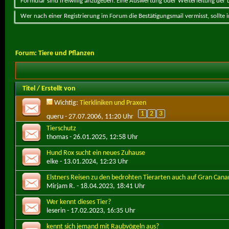
Formular sind freiwillig anzugeben. Eine Auswertung oder Weiterleitung der Da
Wer nach einer Registrierung im Forum die Bestätigungsmail vermisst, sollte
Forum:
Tiere und Pflanzen
Titel
/
Erstellt von
Wichtig:
Tierkliniken und Praxen
1
2
3
queru
- 27.07.2006, 11:20 Uhr
Tierschutz
thomas
- 26.01.2025, 12:58 Uhr
Hund Rox sucht ein neues Zuhause
elke
- 13.01.2024, 12:23 Uhr
Elstners Reisen zu den bedrohten Tierarten auch auf Gran Cana
Mirjam R.
- 18.04.2023, 18:41 Uhr
Wer kennt dieses Tier?
leserin
- 17.02.2023, 16:35 Uhr
kennt sich jemand mit Raubvögeln aus?