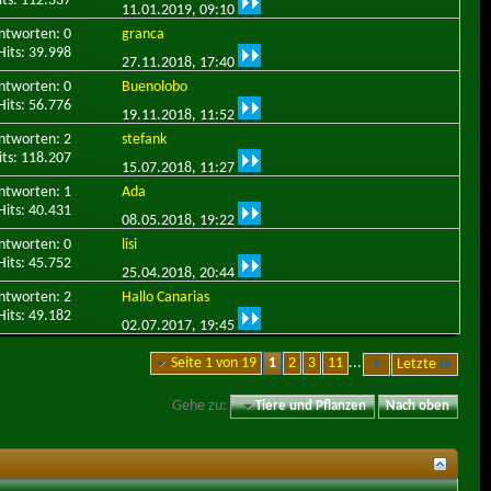
its: 112.337
11.01.2019,
09:10
ntworten: 0
granca
Hits: 39.998
27.11.2018,
17:40
ntworten: 0
Buenolobo
Hits: 56.776
19.11.2018,
11:52
ntworten: 2
stefank
its: 118.207
15.07.2018,
11:27
ntworten: 1
Ada
Hits: 40.431
08.05.2018,
19:22
ntworten: 0
lisi
Hits: 45.752
25.04.2018,
20:44
ntworten: 2
Hallo Canarias
Hits: 49.182
02.07.2017,
19:45
Seite 1 von 19
1
2
3
11
...
Letzte
Gehe zu:
Tiere und Pflanzen
Nach oben