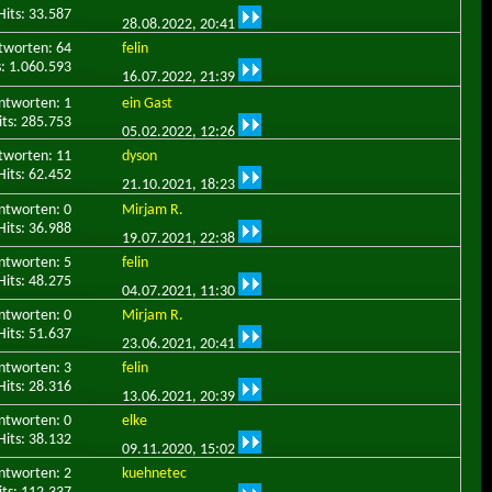
Hits: 33.587
28.08.2022,
20:41
tworten: 64
felin
s: 1.060.593
16.07.2022,
21:39
ntworten: 1
ein Gast
its: 285.753
05.02.2022,
12:26
tworten: 11
dyson
Hits: 62.452
21.10.2021,
18:23
ntworten: 0
Mirjam R.
Hits: 36.988
19.07.2021,
22:38
ntworten: 5
felin
Hits: 48.275
04.07.2021,
11:30
ntworten: 0
Mirjam R.
Hits: 51.637
23.06.2021,
20:41
ntworten: 3
felin
Hits: 28.316
13.06.2021,
20:39
ntworten: 0
elke
Hits: 38.132
09.11.2020,
15:02
ntworten: 2
kuehnetec