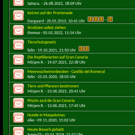
Sahara.
- 26.08.2022, 18:09 Uhr
Katzen auf der Promenade
1
2
3
...
7
Dargaard
- 20.05.2013, 10:41 Uhr
Strelizien selbst ziehen
thomas
- 05.02.2022, 11:54 Uhr
Tierschutzgesetz
1
2
felin
- 19.10.2021, 21:50 Uhr
Die Reptilienarten auf Gran Canaria
Mirjam R.
- 19.07.2021, 22:38 Uhr
Meeresschwimmbecken - Castillo del Romeral
felin
- 25.05.2020, 18:05 Uhr
Tiere und Pflanzen bestimmen
Mirjam R.
- 23.06.2021, 20:41 Uhr
Pinzón azul de Gran Canaria
Mirjam R.
- 13.06.2021, 17:45 Uhr
Hunde in Maspalomas
elke
- 09.11.2020, 15:02 Uhr
Heute Besuch gehabt
Sunny75
- 10.01.2019, 21:57 Uhr