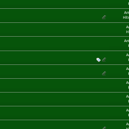
An
Hit
A
H
An
A
A
A
A
A
A