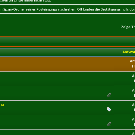
ten an Dritte findet nicht statt.
 im Spam-Ordner seines Posteingangs nachsehen. Oft landen die Bestätigungsmails dor
Zeige T
Antwo
An
H
A
A
ria
A
A
A