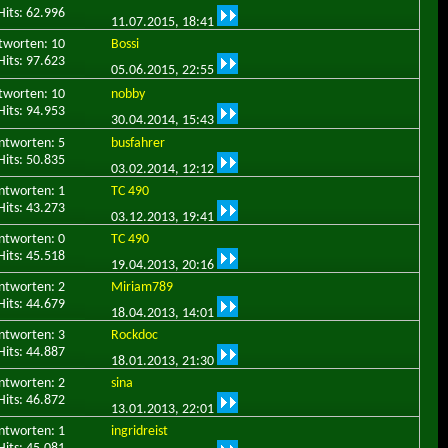
Hits: 62.996
11.07.2015,
18:41
tworten: 10
Bossi
Hits: 97.623
05.06.2015,
22:55
tworten: 10
nobby
Hits: 94.953
30.04.2014,
15:43
ntworten: 5
busfahrer
Hits: 50.835
03.02.2014,
12:12
ntworten: 1
TC 490
Hits: 43.273
03.12.2013,
19:41
ntworten: 0
TC 490
Hits: 45.518
19.04.2013,
20:16
ntworten: 2
Miriam789
Hits: 44.679
18.04.2013,
14:01
ntworten: 3
Rockdoc
Hits: 44.887
18.01.2013,
21:30
ntworten: 2
sina
Hits: 46.872
13.01.2013,
22:01
ntworten: 1
ingridreist