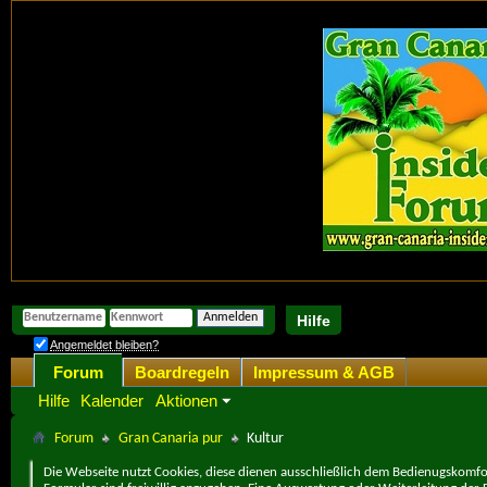
Hilfe
Angemeldet bleiben?
Forum
Boardregeln
Impressum & AGB
Hilfe
Kalender
Aktionen
Forum
Gran Canaria pur
Kultur
Die Webseite nutzt Cookies, diese dienen ausschließlich dem Bedienugskomfor