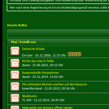
Formular sind freiwillig anzugeben. Eine Auswertung oder Weiterleitung der Da
Wer nach einer Registrierung im Forum die Bestätigungsmail vermisst, sollte
Forum:
Kultur
Titel
/
Erstellt von
Deutsche Schule
1
2
3
Ex-User
- 10.12.2006, 11:35 Uhr
Kirche San Jose in Telde
dyson
- 21.06.2022, 20:12 Uhr
Kongresshalle Maspalomas
dyson
- 25.11.2019, 15:02 Uhr
Die schönsten Blumen wachen auf den Kanaren
teneriferoland
- 12.05.2015, 09:36 Uhr
Skulpturen
TC 490
- 13.12.2015, 20:47 Uhr
Nekropolis von Arteara öffnet wieder