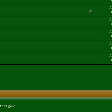
A
A
H
A
A
A
Absteigend