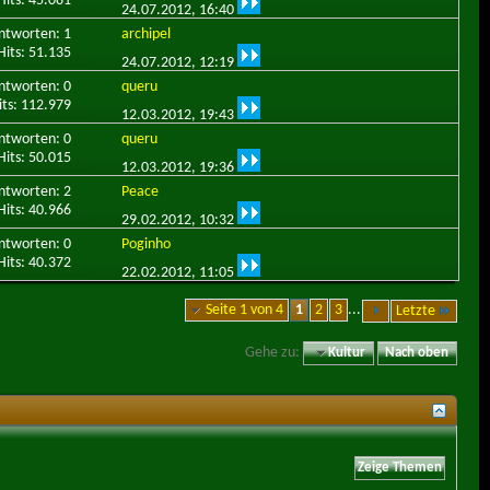
Hits: 45.081
24.07.2012,
16:40
ntworten: 1
archipel
Hits: 51.135
24.07.2012,
12:19
ntworten: 0
queru
its: 112.979
12.03.2012,
19:43
ntworten: 0
queru
Hits: 50.015
12.03.2012,
19:36
ntworten: 2
Peace
Hits: 40.966
29.02.2012,
10:32
ntworten: 0
Poginho
Hits: 40.372
22.02.2012,
11:05
Seite 1 von 4
1
2
3
...
Letzte
Gehe zu:
Kultur
Nach oben