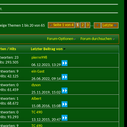
t.
Seite 1 von 4
1
2
3
...
Letzte
eige Themen 1 bis 20 von 65
Forum-Optionen
Forum durchsuchen
rten
/
Hits
Letzter Beitrag von
tworten: 23
pierre998
its: 293.505
06.12.2023,
13:29
ntworten: 9
ein Gast
Hits: 42.125
26.06.2022,
09:14
ntworten: 0
dyson
Hits: 61.459
25.11.2019,
15:02
ntworten: 1
Albert
Hits: 68.672
15.08.2016,
15:08
ntworten: 0
TC 490
Hits: 93.293
13.12.2015,
20:47
ntworten: 9
TC 490