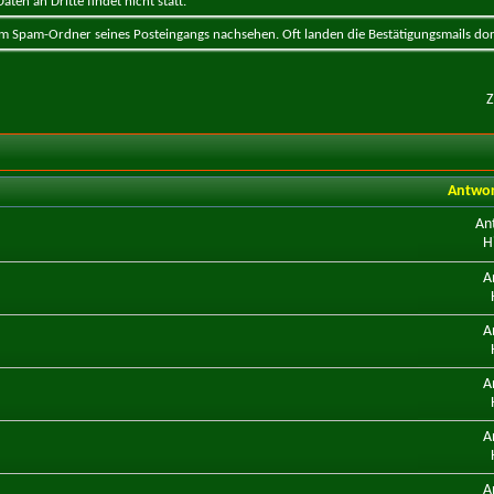
ten an Dritte findet nicht statt.
 im Spam-Ordner seines Posteingangs nachsehen. Oft landen die Bestätigungsmails dor
Z
Antwo
An
H
A
A
A
A
A