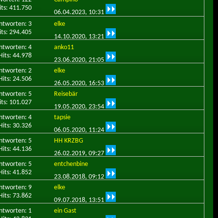
its: 411.750
06.04.2023,
10:31
ntworten: 3
elke
its: 294.405
14.10.2020,
13:21
ntworten: 4
anko11
Hits: 44.978
23.06.2020,
21:05
ntworten: 2
elke
Hits: 24.506
26.05.2020,
16:53
ntworten: 5
Reisebär
its: 101.027
19.05.2020,
23:54
ntworten: 4
tapsie
Hits: 30.326
06.05.2020,
11:24
ntworten: 5
HH KRZBG
Hits: 44.136
26.02.2019,
09:27
ntworten: 5
entchenbine
Hits: 41.852
23.08.2018,
09:12
ntworten: 9
elke
Hits: 73.862
09.07.2018,
13:51
ntworten: 1
ein Gast