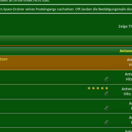
ten an Dritte findet nicht statt.
 im Spam-Ordner seines Posteingangs nachsehen. Oft landen die Bestätigungsmails dor
Zeige T
Antwo
etzen
An
H
Ant
Hit
Antwo
Hits
A
A
Ant