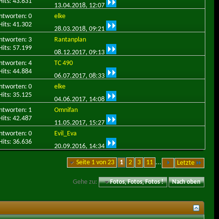
Hits: 43.831
13.04.2018,
12:07
ntworten: 0
elke
Hits: 41.302
28.03.2018,
09:21
ntworten: 3
Rantanplan
Hits: 57.199
08.12.2017,
09:13
ntworten: 4
TC 490
Hits: 44.884
06.07.2017,
08:33
ntworten: 0
elke
Hits: 35.125
04.06.2017,
14:08
ntworten: 1
Omnifan
Hits: 42.487
11.05.2017,
15:27
ntworten: 0
Evil_Eva
Hits: 36.636
20.09.2016,
14:34
Seite 1 von 23
1
2
3
11
...
Letzte
Gehe zu:
Fotos, Fotos, Fotos !
Nach oben