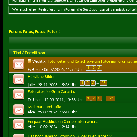
Formular sind freiwillig anzugeben. Eine Auswertung oder Weiterleitung der Da
Wer nach einer Registrierung im Forum die Bestätigungsmail vermisst, sollte
Forum:
Fotos, Fotos, Fotos !
Titel
/
Erstellt von
Wichtig:
Fotohoster und Ratschläge um Fotos ins Forum zu s
1
2
3
Ex-User
- 06.07.2006, 11:52 Uhr
Hässliche Bilder
1
2
3
...
25
julie
- 28.11.2006, 18:38 Uhr
Fotoratespiel Gran Canaria..
1
2
3
...
521
Ex-User
- 12.03.2011, 13:56 Uhr
Melenara und Tufia
elke
- 29.09.2024, 15:47 Uhr
Ein paar Ausblicke in Campo Internacional
elke
- 10.09.2024, 12:14 Uhr
Hat noch Jemand Fotos von GC der 80er Jahre???