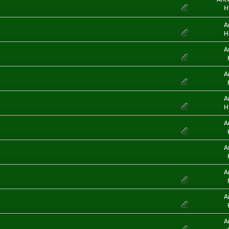
H
A
H
A
A
A
H
A
A
A
A
A