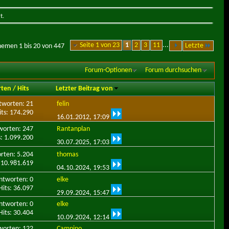
t.
Seite 1 von 23
1
2
3
11
...
Letzte
hemen 1 bis 20 von 447
Forum-Optionen
Forum durchsuchen
rten
/
Hits
Letzter Beitrag von
tworten: 21
felin
its: 174.290
16.01.2012,
17:09
worten: 247
Rantanplan
s: 1.099.200
30.07.2025,
17:03
rten: 5.204
thomas
: 10.981.619
04.10.2024,
19:53
ntworten: 0
elke
Hits: 36.097
29.09.2024,
15:47
ntworten: 0
elke
Hits: 30.404
10.09.2024,
12:14
worten: 122
Campino