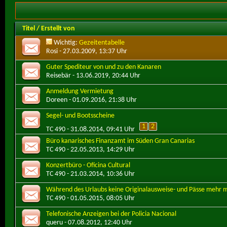
Titel
/
Erstellt von
Wichtig:
Gezeitentabelle
Rosi
- 27.03.2009, 13:37 Uhr
Guter Spediteur von und zu den Kanaren
Reisebär
- 13.06.2019, 20:44 Uhr
Anmeldung Vermietung
Doreen
- 01.09.2016, 21:38 Uhr
Segel- und Bootsscheine
1
2
TC 490
- 31.08.2014, 09:41 Uhr
Büro kanarisches Finanzamt im Süden Gran Canarias
TC 490
- 22.05.2013, 14:29 Uhr
Konzertbüro - Oficina Cultural
TC 490
- 21.03.2014, 10:36 Uhr
Während des Urlaubs keine Originalausweise- und Pässe mehr 
TC 490
- 01.05.2015, 08:05 Uhr
Telefonische Anzeigen bei der Policia Nacional
queru
- 07.08.2012, 12:40 Uhr