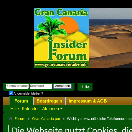
Hilfe
Angemeldet bleiben?
Forum
Boardregeln
Impressum & AGB
Hilfe
Kalender
Aktionen
Forum
Gran Canaria pur
Wichtige bzw. nützliche Telefonnumme
Die Webseite nutzt Cookies, di