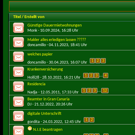
Titel
/
Erstellt von
Günstige Dauermietwohnungen
Monk
- 10.09.2024, 16:28 Uhr
Makler alles erledigen lassen ?????
doncamillo
- 04.11.2023, 18:41 Uhr
welches papier
1
2
3
doncamillo
- 30.04.2023, 16:07 Uhr
Krankenversicherung
1
2
3
...
4
Holli28
- 28.10.2022, 16:21 Uhr
Residencia
1
2
3
...
12
Nadja
- 12.05.2011, 17:33 Uhr
Beamter in Gran Canaria
DJ
- 21.12.2022, 20:26 Uhr
digitale Unterschrift
1
2
gordita
- 24.03.2022, 12:45 Uhr
N.I.E beantragen