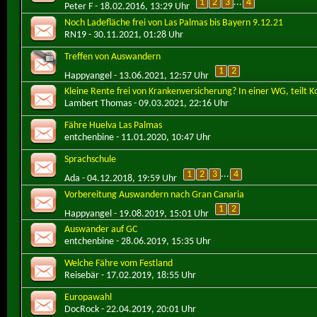
1
2
3
...
4
Peter F
- 18.02.2016, 13:29 Uhr
Noch Ladefläche frei von Las Palmas bis Bayern 9.12.21
RN19
- 30.11.2021, 01:28 Uhr
Treffen von Auswandern
1
2
Happyangel
- 13.06.2021, 12:57 Uhr
Kleine Rente frei von Krankenversicherung? In einer WG, teilt Ko
Lambert Thomas
- 09.03.2021, 22:16 Uhr
Fähre Huelva Las Palmas
entchenbine
- 11.01.2020, 10:47 Uhr
Sprachschule
1
2
3
...
4
Ada
- 04.12.2018, 19:59 Uhr
Vorbereitung Auswandern nach Gran Canaria
1
2
Happyangel
- 19.08.2019, 15:01 Uhr
Auswander auf GC
entchenbine
- 28.06.2019, 15:35 Uhr
Welche Fähre vom Festland
Reisebär
- 17.02.2019, 18:55 Uhr
Europawahl
DocRock
- 22.04.2019, 20:01 Uhr