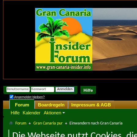
Hilfe
Angemeldet bleiben?
Forum
Boardregeln
Impressum & AGB
Hilfe
Kalender
Aktionen
Forum
Gran Canaria pur
Einwandern nach Gran Canaria
Die Webseite nutzt Cookies, di