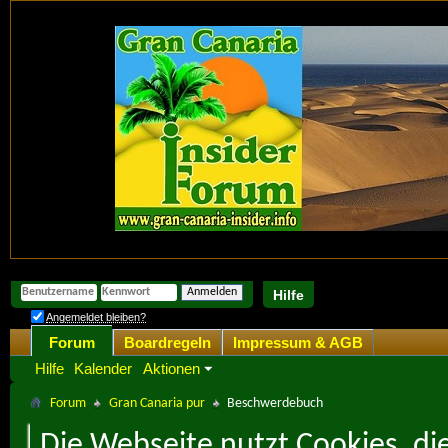
Hilfe
Angemeldet bleiben?
Forum
Boardregeln
Impressum & AGB
Hilfe
Kalender
Aktionen
Forum
Gran Canaria pur
Beschwerdebuch
Die Webseite nutzt Cookies, di