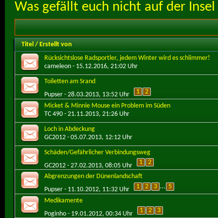
Was gefällt euch nicht auf der Inse
Titel
/
Erstellt von
Rücksichtslose Radsportler, jedem Winter wird es schlimmer!
cameleon
- 15.12.2016, 21:02 Uhr
Toiletten am Srand
1
2
Pupser
- 28.03.2013, 13:52 Uhr
Micket & Minnie Mouse ein Problem im Süden
TC 490
- 21.11.2013, 21:26 Uhr
Loch in Abdeckung
GC2012
- 05.07.2013, 12:12 Uhr
Schäden/Gefährlicher Verbindungsweg
1
2
GC2012
- 27.02.2013, 08:05 Uhr
Abgrenzungen der Dünenlandschaft
1
2
3
...
5
Pupser
- 11.10.2012, 11:32 Uhr
Medikamente
1
2
3
Poginho
- 19.01.2012, 00:34 Uhr