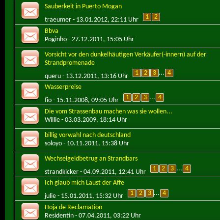
Sauberkeit in Puerto Mogan
1
2
traeumer
- 13.01.2012, 22:11 Uhr
Bbva
Poginho
- 27.12.2011, 15:05 Uhr
Vorsicht vor den dunkelhäutigen Verkäufer(-innern) auf der
Strandpromenade
1
2
3
...
4
queru
- 13.12.2011, 13:16 Uhr
Wasserpreise
1
2
3
...
4
fio
- 15.11.2008, 09:05 Uhr
Die vom Strassenbau machen was sie wollen...
Willie
- 03.03.2009, 18:14 Uhr
billig vorwahl nach deutschland
soloyo
- 10.11.2011, 15:38 Uhr
Wechselgeldbetrug an Strandbars
1
2
3
...
4
strandkicker
- 04.09.2011, 12:41 Uhr
Ich glaub mich Laust der Affe
1
2
3
...
4
julie
- 15.01.2011, 15:32 Uhr
Hoja de Reclamation
Residentin
- 07.04.2011, 03:22 Uhr